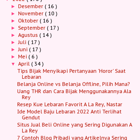
Desember
( 16 )
►
November
( 10 )
►
Oktober
( 16 )
►
September
( 17 )
►
Agustus
( 14 )
►
Juli
( 17 )
►
Juni
( 17 )
►
Mei
( 6 )
►
April
( 34 )
▼
Tips Bijak Menyikapi Pertanyaan 'Horor' Saat
Lebaran
Belanja Online vs Belanja Offline, Pilih Mana?
Uang THR dan Cara Bijak Menggunakannya Ala
Rey
Resep Kue Lebaran Favorit A La Rey, Nastar
Ide Model Baju Lebaran 2022 Anti Terlihat
Gendut
Situs Jual Beli Online yang Sering Digunakan A
La Rey
7 Contoh Blog Pribadi yang Artikelnya Sering