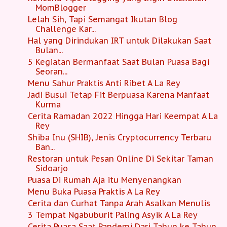
MomBlogger
Lelah Sih, Tapi Semangat Ikutan Blog
Challenge Kar...
Hal yang Dirindukan IRT untuk Dilakukan Saat
Bulan...
5 Kegiatan Bermanfaat Saat Bulan Puasa Bagi
Seoran...
Menu Sahur Praktis Anti Ribet A La Rey
Jadi Busui Tetap Fit Berpuasa Karena Manfaat
Kurma
Cerita Ramadan 2022 Hingga Hari Keempat A La
Rey
Shiba Inu (SHIB), Jenis Cryptocurrency Terbaru
Ban...
Restoran untuk Pesan Online Di Sekitar Taman
Sidoarjo
Puasa Di Rumah Aja itu Menyenangkan
Menu Buka Puasa Praktis A La Rey
Cerita dan Curhat Tanpa Arah Asalkan Menulis
3 Tempat Ngabuburit Paling Asyik A La Rey
Cerita Puasa Saat Pandemi Dari Tahun ke Tahun