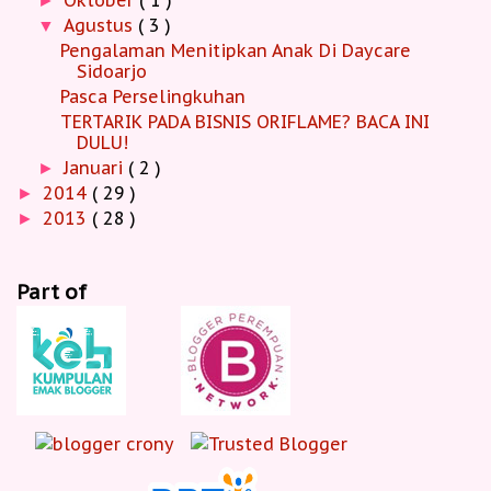
►
Agustus
( 3 )
▼
Pengalaman Menitipkan Anak Di Daycare
Sidoarjo
Pasca Perselingkuhan
TERTARIK PADA BISNIS ORIFLAME? BACA INI
DULU!
Januari
( 2 )
►
2014
( 29 )
►
2013
( 28 )
►
Part of