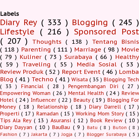
Labels
Diary Rey
( 333 )
Blogging
( 245 )
Lifestyle
( 216 )
Sponsored Pos
( 207 )
Thoughts
( 138 )
Tentang Bisnis
( 118 )
Parenting
( 111 )
Marriage
( 98 )
Movi
( 79 )
Kuliner
( 73 )
Surabaya
( 66 )
Health
( 59 )
Traveling
( 55 )
Media Sosial
( 53 
Review Produk
( 52 )
Report Event
( 46 )
Lomb
Blog
( 41 )
Techno
( 41 )
Wisata
( 35 )
Blogging Tec
( 33 )
Financial
( 28 )
Pengembangan Diri
( 27 
Empowering Woman
( 26 )
Mental Health
( 24 )
Revie
Hotel
( 24 )
Influencer
( 22 )
Beauty
( 19 )
Blogging Fo
Money
( 18 )
Relationship
( 18 )
Diary Darrell
( 17 
Properti
( 17 )
Ramadan
( 15 )
Working Mom Story
( 15 
Tips Ala Rey
( 13 )
Asuransi
( 12 )
Book Review
( 10 )
Diary Dayyan
( 10 )
BauBau
( 9 )
Batu
( 8 )
Buton
( 8 )
Fashion
( 7 )
Jakarta
( 7 )
Jogja
( 7 )
Blogger Surabaya
( 5 )