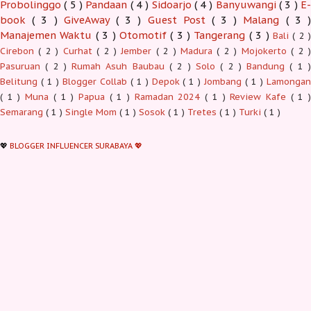
Probolinggo
( 5 )
Pandaan
( 4 )
Sidoarjo
( 4 )
Banyuwangi
( 3 )
E-
book
( 3 )
GiveAway
( 3 )
Guest Post
( 3 )
Malang
( 3 )
Manajemen Waktu
( 3 )
Otomotif
( 3 )
Tangerang
( 3 )
Bali
( 2 )
Cirebon
( 2 )
Curhat
( 2 )
Jember
( 2 )
Madura
( 2 )
Mojokerto
( 2 
Pasuruan
( 2 )
Rumah Asuh Baubau
( 2 )
Solo
( 2 )
Bandung
( 1 
Belitung
( 1 )
Blogger Collab
( 1 )
Depok
( 1 )
Jombang
( 1 )
Lamonga
( 1 )
Muna
( 1 )
Papua
( 1 )
Ramadan 2024
( 1 )
Review Kafe
( 1 
Semarang
( 1 )
Single Mom
( 1 )
Sosok
( 1 )
Tretes
( 1 )
Turki
( 1 )
💖
BLOGGER INFLUENCER SURABAYA 💖