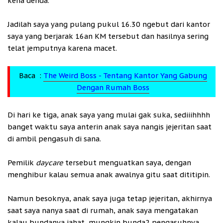
kena denda.
Jadilah saya yang pulang pukul 16.30 ngebut dari kantor
saya yang berjarak 16an KM tersebut dan hasilnya sering
telat jemputnya karena macet.
Baca :
The Weird Boss - Tentang Kantor Yang Gabung
Dengan Rumah Boss
Di hari ke tiga, anak saya yang mulai gak suka, sediiihhhh
banget waktu saya anterin anak saya nangis jejeritan saat
di ambil pengasuh di sana.
Pemilik
daycare
tersebut menguatkan saya, dengan
menghibur kalau semua anak awalnya gitu saat dititipin.
Namun besoknya, anak saya juga tetap jejeritan, akhirnya
saat saya nanya saat di rumah, anak saya mengatakan
kalau bundanya jahat, mungkin bunda2 pengasuhnya