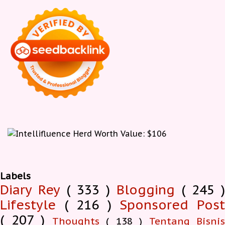
Labels
Diary Rey
( 333 )
Blogging
( 245 )
Lifestyle
( 216 )
Sponsored Pos
( 207 )
Thoughts
( 138 )
Tentang Bisnis