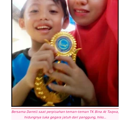
Bersama Darrell saat perpisahan teman-teman TK Bina At Taqwa,
hidungnya luka gegara jatuh dari panggung, hiks...