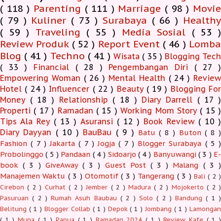
( 118 )
Parenting
( 111 )
Marriage
( 98 )
Movi
( 79 )
Kuliner
( 73 )
Surabaya
( 66 )
Health
( 59 )
Traveling
( 55 )
Media Sosial
( 53 
Review Produk
( 52 )
Report Event
( 46 )
Lomb
Blog
( 41 )
Techno
( 41 )
Wisata
( 35 )
Blogging Tec
( 33 )
Financial
( 28 )
Pengembangan Diri
( 27 
Empowering Woman
( 26 )
Mental Health
( 24 )
Revie
Hotel
( 24 )
Influencer
( 22 )
Beauty
( 19 )
Blogging Fo
Money
( 18 )
Relationship
( 18 )
Diary Darrell
( 17 
Properti
( 17 )
Ramadan
( 15 )
Working Mom Story
( 15 
Tips Ala Rey
( 13 )
Asuransi
( 12 )
Book Review
( 10 )
Diary Dayyan
( 10 )
BauBau
( 9 )
Batu
( 8 )
Buton
( 8 )
Fashion
( 7 )
Jakarta
( 7 )
Jogja
( 7 )
Blogger Surabaya
( 5 )
Probolinggo
( 5 )
Pandaan
( 4 )
Sidoarjo
( 4 )
Banyuwangi
( 3 )
E-
book
( 3 )
GiveAway
( 3 )
Guest Post
( 3 )
Malang
( 3 )
Manajemen Waktu
( 3 )
Otomotif
( 3 )
Tangerang
( 3 )
Bali
( 2 )
Cirebon
( 2 )
Curhat
( 2 )
Jember
( 2 )
Madura
( 2 )
Mojokerto
( 2 
Pasuruan
( 2 )
Rumah Asuh Baubau
( 2 )
Solo
( 2 )
Bandung
( 1 
Belitung
( 1 )
Blogger Collab
( 1 )
Depok
( 1 )
Jombang
( 1 )
Lamonga
( 1 )
Muna
( 1 )
Papua
( 1 )
Ramadan 2024
( 1 )
Review Kafe
( 1 