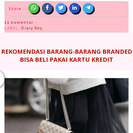
Share :
11 komentar :
LABEL:
Diary Rey
REKOMENDASI BARANG-BARANG BRANDED
BISA BELI PAKAI KARTU KREDIT