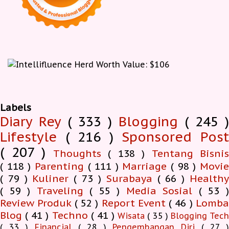
Labels
Diary Rey
( 333 )
Blogging
( 245 )
Lifestyle
( 216 )
Sponsored Pos
( 207 )
Thoughts
( 138 )
Tentang Bisnis
( 118 )
Parenting
( 111 )
Marriage
( 98 )
Movi
( 79 )
Kuliner
( 73 )
Surabaya
( 66 )
Health
( 59 )
Traveling
( 55 )
Media Sosial
( 53 
Review Produk
( 52 )
Report Event
( 46 )
Lomb
Blog
( 41 )
Techno
( 41 )
Wisata
( 35 )
Blogging Tec
( 33 )
Financial
( 28 )
Pengembangan Diri
( 27 