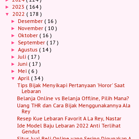
2023
( 164 )
►
2022
( 178 )
▼
Desember
( 16 )
►
November
( 10 )
►
Oktober
( 16 )
►
September
( 17 )
►
Agustus
( 14 )
►
Juli
( 17 )
►
Juni
( 17 )
►
Mei
( 6 )
►
April
( 34 )
▼
Tips Bijak Menyikapi Pertanyaan 'Horor' Saat
Lebaran
Belanja Online vs Belanja Offline, Pilih Mana?
Uang THR dan Cara Bijak Menggunakannya Ala
Rey
Resep Kue Lebaran Favorit A La Rey, Nastar
Ide Model Baju Lebaran 2022 Anti Terlihat
Gendut
Situs Jual Beli Online yang Sering Digunakan A