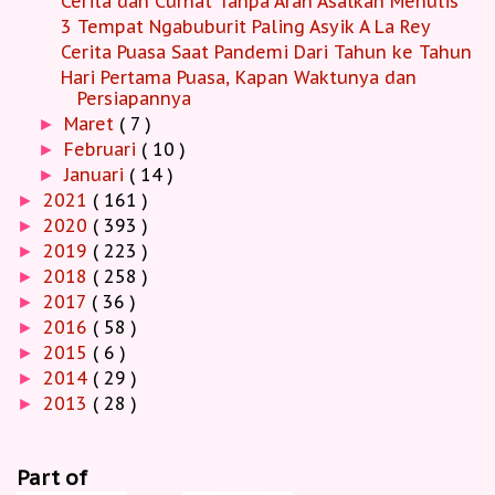
Cerita dan Curhat Tanpa Arah Asalkan Menulis
3 Tempat Ngabuburit Paling Asyik A La Rey
Cerita Puasa Saat Pandemi Dari Tahun ke Tahun
Hari Pertama Puasa, Kapan Waktunya dan
Persiapannya
Maret
( 7 )
►
Februari
( 10 )
►
Januari
( 14 )
►
2021
( 161 )
►
2020
( 393 )
►
2019
( 223 )
►
2018
( 258 )
►
2017
( 36 )
►
2016
( 58 )
►
2015
( 6 )
►
2014
( 29 )
►
2013
( 28 )
►
Part of