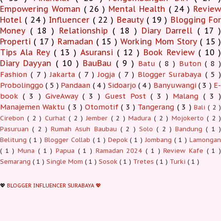
Empowering Woman
( 26 )
Mental Health
( 24 )
Revie
Hotel
( 24 )
Influencer
( 22 )
Beauty
( 19 )
Blogging Fo
Money
( 18 )
Relationship
( 18 )
Diary Darrell
( 17 
Properti
( 17 )
Ramadan
( 15 )
Working Mom Story
( 15 
Tips Ala Rey
( 13 )
Asuransi
( 12 )
Book Review
( 10 )
Diary Dayyan
( 10 )
BauBau
( 9 )
Batu
( 8 )
Buton
( 8 )
Fashion
( 7 )
Jakarta
( 7 )
Jogja
( 7 )
Blogger Surabaya
( 5 )
Probolinggo
( 5 )
Pandaan
( 4 )
Sidoarjo
( 4 )
Banyuwangi
( 3 )
E-
book
( 3 )
GiveAway
( 3 )
Guest Post
( 3 )
Malang
( 3 )
Manajemen Waktu
( 3 )
Otomotif
( 3 )
Tangerang
( 3 )
Bali
( 2 )
Cirebon
( 2 )
Curhat
( 2 )
Jember
( 2 )
Madura
( 2 )
Mojokerto
( 2 
Pasuruan
( 2 )
Rumah Asuh Baubau
( 2 )
Solo
( 2 )
Bandung
( 1 
Belitung
( 1 )
Blogger Collab
( 1 )
Depok
( 1 )
Jombang
( 1 )
Lamonga
( 1 )
Muna
( 1 )
Papua
( 1 )
Ramadan 2024
( 1 )
Review Kafe
( 1 
Semarang
( 1 )
Single Mom
( 1 )
Sosok
( 1 )
Tretes
( 1 )
Turki
( 1 )
💖
BLOGGER INFLUENCER SURABAYA 💖