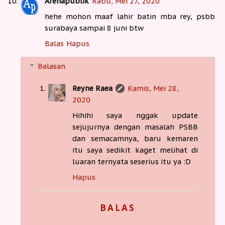
Arenapublik
Rabu, Mei 27, 2020
hehe mohon maaf lahir batin mba rey, psbb
surabaya sampai 8 juni btw
Balas
Hapus
Balasan
Reyne Raea
Kamis, Mei 28,
2020
Hihihi saya nggak update
sejujurnya dengan masalah PSBB
dan semacamnya, baru kemaren
itu saya sedikit kaget melihat di
luaran ternyata seserius itu ya :D
Hapus
BALAS