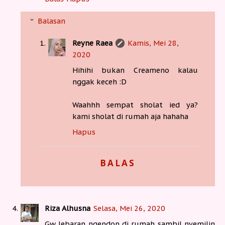
Balasan
Reyne Raea
Kamis, Mei 28,
2020
Hihihi bukan Creameno kalau
nggak keceh :D
Waahhh sempat sholat ied ya?
kami sholat di rumah aja hahaha
Hapus
BALAS
Riza Alhusna
Selasa, Mei 26, 2020
Gw lebaran ngendon di rumah sambil nyemilin