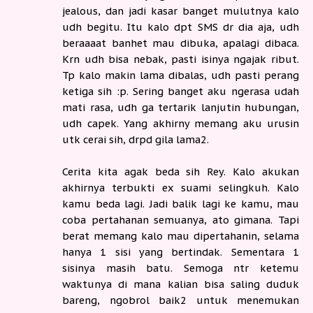
jealous, dan jadi kasar banget mulutnya kalo
udh begitu. Itu kalo dpt SMS dr dia aja, udh
beraaaat banhet mau dibuka, apalagi dibaca.
Krn udh bisa nebak, pasti isinya ngajak ribut.
Tp kalo makin lama dibalas, udh pasti perang
ketiga sih :p. Sering banget aku ngerasa udah
mati rasa, udh ga tertarik lanjutin hubungan,
udh capek. Yang akhirny memang aku urusin
utk cerai sih, drpd gila lama2.
Cerita kita agak beda sih Rey. Kalo akukan
akhirnya terbukti ex suami selingkuh. Kalo
kamu beda lagi. Jadi balik lagi ke kamu, mau
coba pertahanan semuanya, ato gimana. Tapi
berat memang kalo mau dipertahanin, selama
hanya 1 sisi yang bertindak. Sementara 1
sisinya masih batu. Semoga ntr ketemu
waktunya di mana kalian bisa saling duduk
bareng, ngobrol baik2 untuk menemukan