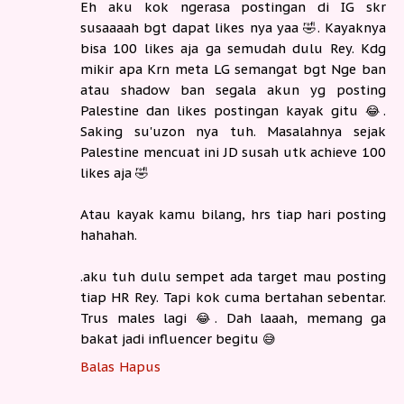
Eh aku kok ngerasa postingan di IG skr
susaaaah bgt dapat likes nya yaa 🤣. Kayaknya
bisa 100 likes aja ga semudah dulu Rey. Kdg
mikir apa Krn meta LG semangat bgt Nge ban
atau shadow ban segala akun yg posting
Palestine dan likes postingan kayak gitu 😂.
Saking su'uzon nya tuh. Masalahnya sejak
Palestine mencuat ini JD susah utk achieve 100
likes aja 🤣
Atau kayak kamu bilang, hrs tiap hari posting
hahahah.
.aku tuh dulu sempet ada target mau posting
tiap HR Rey. Tapi kok cuma bertahan sebentar.
Trus males lagi 😂. Dah laaah, memang ga
bakat jadi influencer begitu 😅
Balas
Hapus