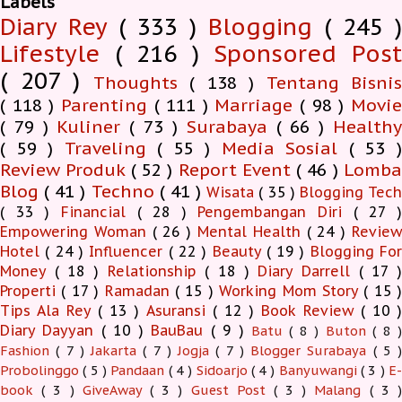
Labels
Diary Rey
( 333 )
Blogging
( 245 )
Lifestyle
( 216 )
Sponsored Pos
( 207 )
Thoughts
( 138 )
Tentang Bisnis
( 118 )
Parenting
( 111 )
Marriage
( 98 )
Movi
( 79 )
Kuliner
( 73 )
Surabaya
( 66 )
Health
( 59 )
Traveling
( 55 )
Media Sosial
( 53 
Review Produk
( 52 )
Report Event
( 46 )
Lomb
Blog
( 41 )
Techno
( 41 )
Wisata
( 35 )
Blogging Tec
( 33 )
Financial
( 28 )
Pengembangan Diri
( 27 
Empowering Woman
( 26 )
Mental Health
( 24 )
Revie
Hotel
( 24 )
Influencer
( 22 )
Beauty
( 19 )
Blogging Fo
Money
( 18 )
Relationship
( 18 )
Diary Darrell
( 17 
Properti
( 17 )
Ramadan
( 15 )
Working Mom Story
( 15 
Tips Ala Rey
( 13 )
Asuransi
( 12 )
Book Review
( 10 )
Diary Dayyan
( 10 )
BauBau
( 9 )
Batu
( 8 )
Buton
( 8 )
Fashion
( 7 )
Jakarta
( 7 )
Jogja
( 7 )
Blogger Surabaya
( 5 )
Probolinggo
( 5 )
Pandaan
( 4 )
Sidoarjo
( 4 )
Banyuwangi
( 3 )
E-
book
( 3 )
GiveAway
( 3 )
Guest Post
( 3 )
Malang
( 3 )