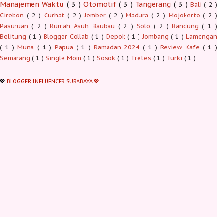
Manajemen Waktu
( 3 )
Otomotif
( 3 )
Tangerang
( 3 )
Bali
( 2 )
Cirebon
( 2 )
Curhat
( 2 )
Jember
( 2 )
Madura
( 2 )
Mojokerto
( 2 
Pasuruan
( 2 )
Rumah Asuh Baubau
( 2 )
Solo
( 2 )
Bandung
( 1 
Belitung
( 1 )
Blogger Collab
( 1 )
Depok
( 1 )
Jombang
( 1 )
Lamonga
( 1 )
Muna
( 1 )
Papua
( 1 )
Ramadan 2024
( 1 )
Review Kafe
( 1 
Semarang
( 1 )
Single Mom
( 1 )
Sosok
( 1 )
Tretes
( 1 )
Turki
( 1 )
💖
BLOGGER INFLUENCER SURABAYA 💖