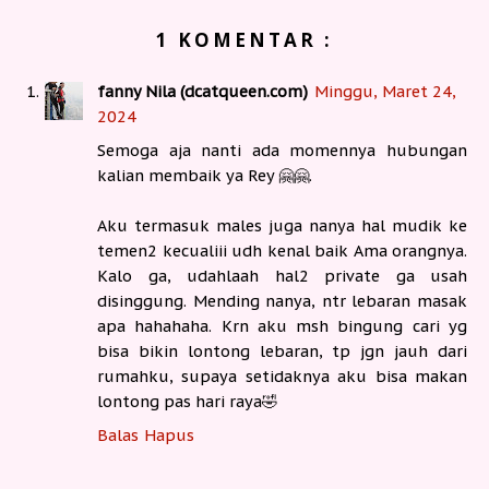
1 KOMENTAR :
fanny Nila (dcatqueen.com)
Minggu, Maret 24,
2024
Semoga aja nanti ada momennya hubungan
kalian membaik ya Rey 🤗🤗.
Aku termasuk males juga nanya hal mudik ke
temen2 kecualiii udh kenal baik Ama orangnya.
Kalo ga, udahlaah hal2 private ga usah
disinggung. Mending nanya, ntr lebaran masak
apa hahahaha. Krn aku msh bingung cari yg
bisa bikin lontong lebaran, tp jgn jauh dari
rumahku, supaya setidaknya aku bisa makan
lontong pas hari raya🤣
Balas
Hapus