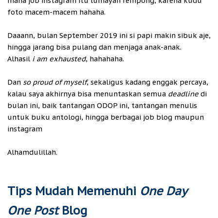
mana job instagram itu lumayan rempong, karena kudu
foto macem-macem hahaha.
Daaann, bulan September 2019 ini si papi makin sibuk aje,
hingga jarang bisa pulang dan menjaga anak-anak.
Alhasil
i am exhausted
, hahahaha.
Dan
so proud of myself
, sekaligus kadang enggak percaya,
kalau saya akhirnya bisa menuntaskan semua
deadline
di
bulan ini, baik tantangan ODOP ini, tantangan menulis
untuk buku antologi, hingga berbagai job blog maupun
instagram
Alhamdulillah.
Tips Mudah Memenuhi
One Day
One Post
Blog