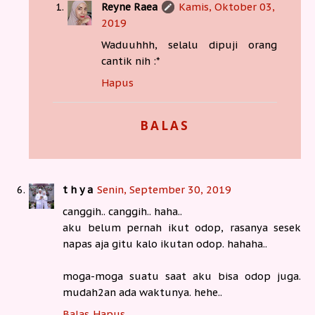
Reyne Raea
Kamis, Oktober 03,
2019
Waduuhhh, selalu dipuji orang
cantik nih :*
Hapus
BALAS
t h y a
Senin, September 30, 2019
canggih.. canggih.. haha..
aku belum pernah ikut odop, rasanya sesek
napas aja gitu kalo ikutan odop. hahaha..
moga-moga suatu saat aku bisa odop juga.
mudah2an ada waktunya. hehe..
Balas
Hapus