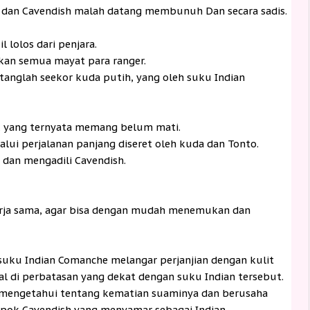
dan Cavendish malah datang membunuh Dan secara sadis.
 lolos dari penjara.
n semua mayat para ranger.
anglah seekor kuda putih, yang oleh suku Indian
n, yang ternyata memang belum mati.
alui perjalanan panjang diseret oleh kuda dan Tonto.
 dan mengadili Cavendish.
.
rja sama, agar bisa dengan mudah menemukan dan
suku Indian Comanche melangar perjanjian dengan kulit
gal di perbatasan yang dekat dengan suku Indian tersebut.
m mengetahui tentang kematian suaminya dan berusaha
ok Cavendish yang menyamar sebagai Indian.