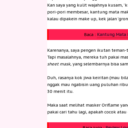
Kan saya yang kulit wajahnya kusam, '
pori-pori membesar, kantung mata maki
kalau dipakein make up, kek jalan 'gronja
Baca :
Kantung Mata 
Karenanya, saya pengen ikutan teman-t
Tapi masalahnya, mereka tuh pakai mas
sheet mask
, yang selembarnya bisa samp
Duh, rasanya kok jiwa keiritan (mau bi
nggak mau ngabisin uang puluhan ribu
30 menit itu.
Maka saat melihat masker Oriflame yang 
pakai cari tahu lagi, apakah cocok atau 
Baca juga :
Review Lov