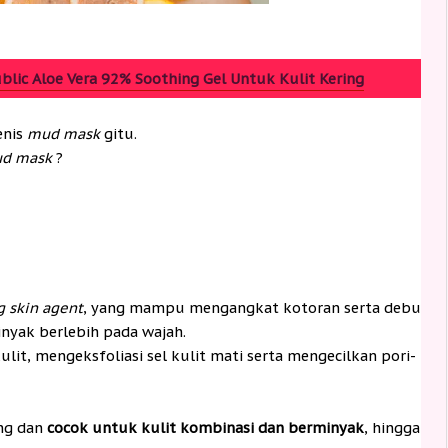
lic Aloe Vera 92% Soothing Gel Untuk Kulit Kering
enis
mud mask
gitu.
d mask
?
g skin agent
, yang mampu mengangkat kotoran serta debu
inyak berlebih pada wajah.
it, mengeksfoliasi sel kulit mati serta mengecilkan pori-
ing dan
cocok untuk kulit kombinasi dan berminyak
, hingga