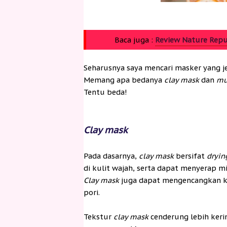
Baca juga :
Review Nature Repub
Seharusnya saya mencari masker yang j
Memang apa bedanya
clay mask
dan
mu
Tentu beda!
Clay mask
Pada dasarnya,
clay mask
bersifat
dryin
di kulit wajah, serta dapat menyerap m
Clay mask
juga dapat mengencangkan kul
pori.
Tekstur
clay mask
cenderung lebih ker