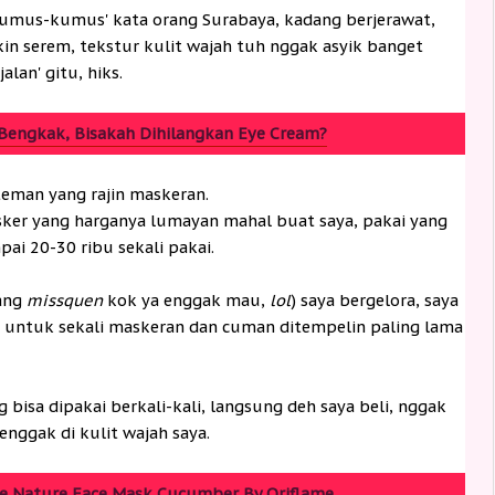
kumus-kumus' kata orang Surabaya, kadang berjerawat,
n serem, tekstur kulit wajah tuh nggak asyik banget
lan' gitu, hiks.
Bengkak, Bisakah Dihilangkan Eye Cream?
eman yang rajin maskeran.
ker yang harganya lumayan mahal buat saya, pakai yang
ai 20-30 ribu sekali pakai.
lang
missquen
kok ya enggak mau,
lol
) saya bergelora, saya
 untuk sekali maskeran dan cuman ditempelin paling lama
bisa dipakai berkali-kali, langsung deh saya beli, nggak
enggak di kulit wajah saya.
e Nature Face Mask Cucumber By Oriflame