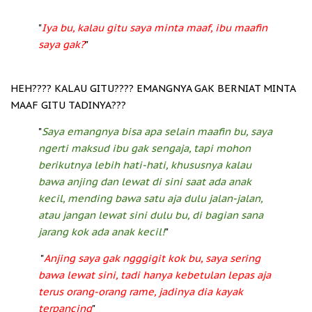
"
Iya bu, kalau gitu saya minta maaf, ibu maafin
saya gak?
"
HEH???? KALAU GITU???? EMANGNYA GAK BERNIAT MINTA
MAAF GITU TADINYA???
"
Saya emangnya bisa apa selain maafin bu, saya
ngerti maksud ibu gak sengaja, tapi mohon
berikutnya lebih hati-hati, khususnya kalau
bawa anjing dan lewat di sini saat ada anak
kecil, mending bawa satu aja dulu jalan-jalan,
atau jangan lewat sini dulu bu, di bagian sana
jarang kok ada anak kecil!
"
"
Anjing saya gak ngggigit kok bu, saya sering
bawa lewat sini, tadi hanya kebetulan lepas aja
terus orang-orang rame, jadinya dia kayak
terpancing
"