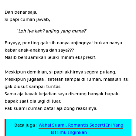
Dan benar saja.
Si papi cuman jawab,
"
Loh iya kah? anjing yang mana?
"
Euyyyy, penting gak sih nanya anjingnya! bukan nanya
kabar anak-anaknya dan saya???
Nasib bersuamikan lelaki minim ekspresif.
Meskipun demikian, si papi akhirnya segera pulang.
Meskipun jugaaaa... setelah sampai di rumah, masalah itu
gak diusut sampai tuntas.
Sama aja kayak kejadian saya diserang banyak bapak-
bapak saat dia lagi di luar.
Pak suami cuman datar aja dong reaksinya.
Baca juga :
Wahai Suami, Romantis Seperti Ini Yang
Istrimu Inginkan