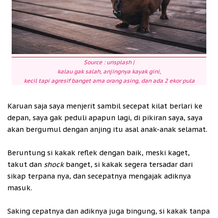
Source : unsplash |
kalau gak salah, anjingnya kayak gini,
kecil tapi agresif banget ama orang asing, dan ada 2 ekor pula
Karuan saja saya menjerit sambil secepat kilat berlari ke
depan, saya gak peduli apapun lagi, di pikiran saya, saya
akan bergumul dengan anjing itu asal anak-anak selamat.
Beruntung si kakak reflek dengan baik, meski kaget,
takut dan
shock
banget, si kakak segera tersadar dari
sikap terpana nya, dan secepatnya mengajak adiknya
masuk.
Saking cepatnya dan adiknya juga bingung, si kakak tanpa