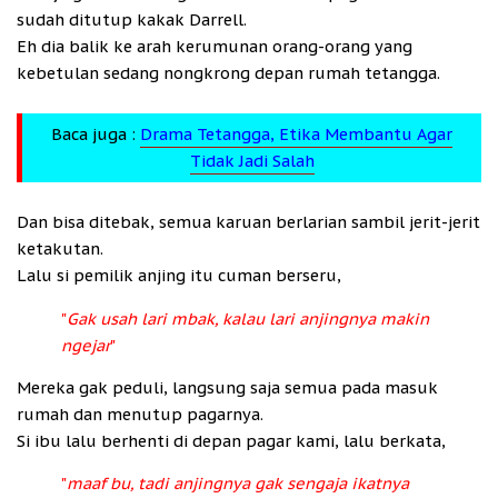
sudah ditutup kakak Darrell.
Eh dia balik ke arah kerumunan orang-orang yang
kebetulan sedang nongkrong depan rumah tetangga.
Baca juga :
Drama Tetangga, Etika Membantu Agar
Tidak Jadi Salah
Dan bisa ditebak, semua karuan berlarian sambil jerit-jerit
ketakutan.
Lalu si pemilik anjing itu cuman berseru,
"
Gak usah lari mbak, kalau lari anjingnya makin
ngejar
"
Mereka gak peduli, langsung saja semua pada masuk
rumah dan menutup pagarnya.
Si ibu lalu berhenti di depan pagar kami, lalu berkata,
"
maaf bu, tadi anjingnya gak sengaja ikatnya