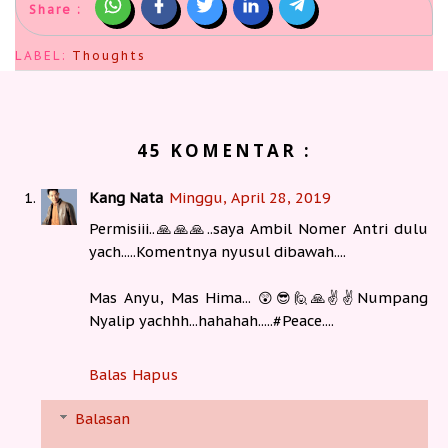
Share :
LABEL:
Thoughts
45 KOMENTAR :
Kang Nata
Minggu, April 28, 2019
Permisiii..🙏🙏🙏..saya Ambil Nomer Antri dulu
yach.....Komentnya nyusul dibawah....
Mas Anyu, Mas Hima... 😲😎🙋🙏✌✌Numpang
Nyalip yachhh...hahahah.....#Peace....
Balas
Hapus
Balasan