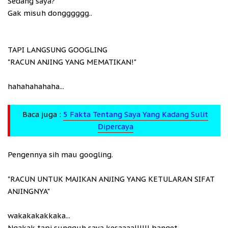
Sedang saya?
Gak misuh dongggggg..
TAPI LANGSUNG GOOGLING
"RACUN ANJING YANG MEMATIKAN!"
hahahahahaha...
Baca juga :
5 Fakta Tentang Saya Yang Kadang Sulit
Dipercaya
Pengennya sih mau googling.
"RACUN UNTUK MAJIKAN ANJING YANG KETULARAN SIFAT
ANJINGNYA"
wakakakakkaka...
Ngakak tapi sungguh saya kesaaaallllll banget.