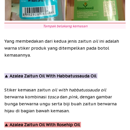
Tampak belakang kemasan
Yang membedakan dari kedua jenis zaitun
oil
ini adalah
warna stiker produk yang ditempelkan pada botol
kemasannya.
🔼 Azalea Zaitun Oil With Habbatussauda Oil
Stiker kemasan zaitun
oil
with habbatussauda oil
berwarna kombinasi
tosca
dan
pink
, dengan gambar
bunga berwarna ungu serta biji buah zaitun berwarna
hijau di bagian bawah kemasan.
🔼 Azalea Zaitun Oil With Rosehip Oil