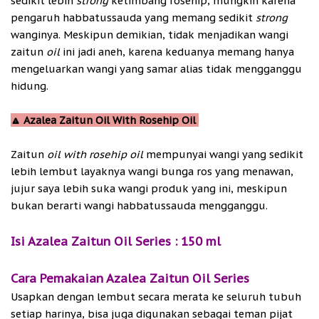
sedikit lebih
strong
ketimbang rosehip, mungkin karena
pengaruh habbatussauda yang memang sedikit
strong
wanginya. Meskipun demikian, tidak menjadikan wangi
zaitun
oil
ini jadi aneh, karena keduanya memang hanya
mengeluarkan wangi yang samar alias tidak mengganggu
hidung.
🔼 Azalea Zaitun Oil With Rosehip Oil
Zaitun
oil
with rosehip oil
mempunyai wangi yang sedikit
lebih lembut layaknya wangi bunga ros yang menawan,
jujur saya lebih suka wangi produk yang ini, meskipun
bukan berarti wangi habbatussauda mengganggu.
Isi Azalea Zaitun Oil Series : 150 ml
Cara Pemakaian Azalea Zaitun Oil Series
Usapkan dengan lembut secara merata ke seluruh tubuh
setiap harinya, bisa juga digunakan sebagai teman pijat