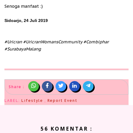
Senoga manfaat :)
Sidoarjo, 24 Juli 2019
#Uricran #UricranWomansCommunity #Combiphar
#SurabayaMalang
Share :
LABEL:
Lifestyle
,
Report Event
56 KOMENTAR :