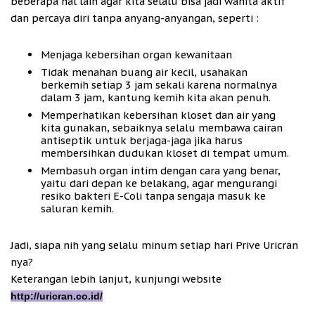
beberapa hal lain agar kita selalu bisa jadi wanita aktif
dan percaya diri tanpa anyang-anyangan, seperti :
Menjaga kebersihan organ kewanitaan
Tidak menahan buang air kecil, usahakan
berkemih setiap 3 jam sekali karena normalnya
dalam 3 jam, kantung kemih kita akan penuh.
Memperhatikan kebersihan kloset dan air yang
kita gunakan, sebaiknya selalu membawa cairan
antiseptik untuk berjaga-jaga jika harus
membersihkan dudukan kloset di tempat umum.
Membasuh organ intim dengan cara yang benar,
yaitu dari depan ke belakang, agar mengurangi
resiko bakteri E-Coli tanpa sengaja masuk ke
saluran kemih.
Jadi, siapa nih yang selalu minum setiap hari Prive Uricran
nya?
Keterangan lebih lanjut, kunjungi website
http://uricran.co.id/