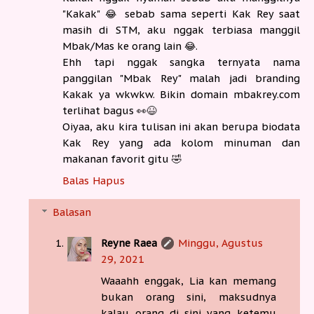
"Kakak" 😂 sebab sama seperti Kak Rey saat
masih di STM, aku nggak terbiasa manggil
Mbak/Mas ke orang lain 😂.
Ehh tapi nggak sangka ternyata nama
panggilan "Mbak Rey" malah jadi branding
Kakak ya wkwkw. Bikin domain mbakrey.com
terlihat bagus 👀😆
Oiyaa, aku kira tulisan ini akan berupa biodata
Kak Rey yang ada kolom minuman dan
makanan favorit gitu 🤣
Balas
Hapus
Balasan
Reyne Raea
Minggu, Agustus
29, 2021
Waaahh enggak, Lia kan memang
bukan orang sini, maksudnya
kalau orang di sini yang ketemu