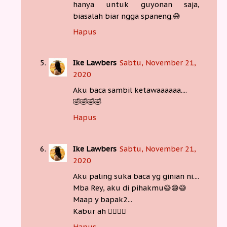
hanya untuk guyonan saja,
biasalah biar ngga spaneng.😅
Hapus
Ike Lawbers
Sabtu, November 21,
2020
Aku baca sambil ketawaaaaaa....
🤣🤣🤣🤣
Hapus
Ike Lawbers
Sabtu, November 21,
2020
Aku paling suka baca yg ginian ni....
Mba Rey, aku di pihakmu😅😅😅
Maap y bapak2...
Kabur ah 🏃‍♀️🏃‍♀️
Hapus