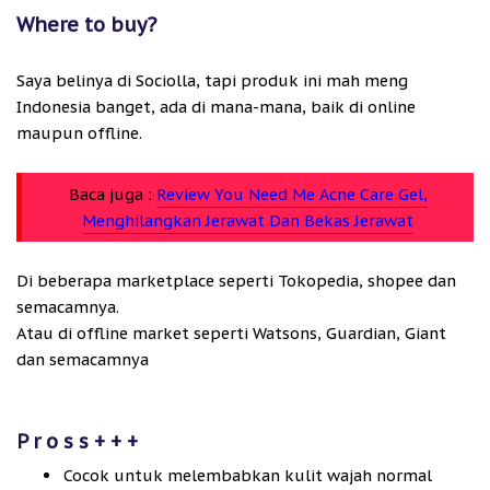
Where to buy?
Saya belinya di Sociolla, tapi produk ini mah meng
Indonesia banget, ada di mana-mana, baik di online
maupun offline.
Baca juga :
Review You Need Me Acne Care Gel,
Menghilangkan Jerawat Dan Bekas Jerawat
Di beberapa marketplace seperti Tokopedia, shopee dan
semacamnya.
Atau di offline market seperti Watsons, Guardian, Giant
dan semacamnya
P r o s s + + +
Cocok untuk melembabkan kulit wajah normal