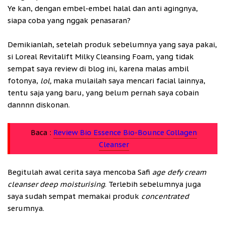
Ye kan, dengan embel-embel halal dan anti agingnya,
siapa coba yang nggak penasaran?
Demikianlah, setelah produk sebelumnya yang saya pakai,
si Loreal Revitalift Milky Cleansing Foam, yang tidak
sempat saya review di blog ini, karena malas ambil
fotonya,
lol
,
maka mulailah saya mencari facial lainnya,
tentu saja yang baru, yang belum pernah saya cobain
dannnn diskonan.
Baca :
Review Bio Essence Bio-Bounce Collagen
Cleanser
Begitulah awal cerita saya mencoba Safi
age defy cream
cleanser deep moisturising
. Terlebih sebelumnya juga
saya sudah sempat memakai produk
concentrated
serumnya.