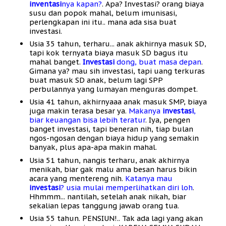
inventasi
nya kapan?
. Apa? Investasi? orang biaya
susu dan popok mahal, belum imunisasi,
perlengkapan ini itu.. mana ada sisa buat
investasi.
Usia 35 tahun, terharu... anak akhirnya masuk SD,
tapi kok ternyata biaya masuk SD bagus itu
mahal banget.
Investasi
dong, buat masa depan
.
Gimana ya? mau sih investasi, tapi uang terkuras
buat masuk SD anak, belum lagi SPP
perbulannya yang lumayan menguras dompet.
Usia 41 tahun, akhirnyaaa anak masuk SMP, biaya
juga makin terasa besar ya.
Makanya
investasi
,
biar keuangan bisa lebih teratur
. Iya, pengen
banget investasi, tapi beneran nih, tiap bulan
ngos-ngosan dengan biaya hidup yang semakin
banyak, plus apa-apa makin mahal.
Usia 51 tahun, nangis terharu, anak akhirnya
menikah, biar gak malu ama besan harus bikin
acara yang mentereng nih.
Katanya mau
investasi
? usia mulai memperlihatkan diri loh
.
Hhmmm... nantilah, setelah anak nikah, biar
sekalian lepas tanggung jawab orang tua.
Usia 55 tahun. PENSIUN!.. Tak ada lagi yang akan