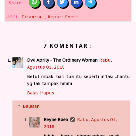
Share :
LABEL:
Financial
,
Report Event
7 KOMENTAR :
Dwi Aprily - The Ordinary Woman
Rabu,
Agustus 01, 2018
Betul mbak, hari tua itu seperti inflasi ..hantu
yg tak tampak hihihi
Balas
Hapus
Balasan
Reyne Raea
Rabu, Agustus 01,
2018
hihihi, harus dipersiapkan sejak