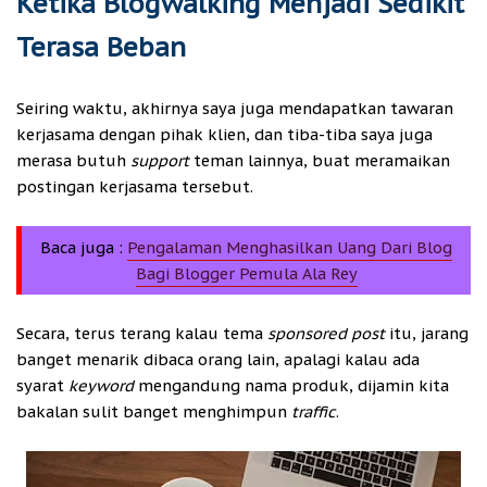
Ketika Blogwalking Menjadi Sedikit
Terasa Beban
Seiring waktu, akhirnya saya juga mendapatkan tawaran
kerjasama dengan pihak klien, dan tiba-tiba saya juga
merasa butuh
support
teman lainnya, buat meramaikan
postingan kerjasama tersebut.
Baca juga :
Pengalaman Menghasilkan Uang Dari Blog
Bagi Blogger Pemula Ala Rey
Secara, terus terang kalau tema
sponsored post
itu, jarang
banget menarik dibaca orang lain, apalagi kalau ada
syarat
keyword
mengandung nama produk, dijamin kita
bakalan sulit banget menghimpun
traffic
.