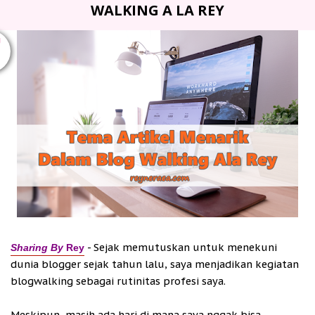
WALKING A LA REY
U
- Sejak memutuskan untuk menekuni
Sharing By
Rey
dunia blogger sejak tahun lalu, saya menjadikan kegiatan
blogwalking sebagai rutinitas profesi saya.
Meskipun, masih ada hari di mana saya nggak bisa