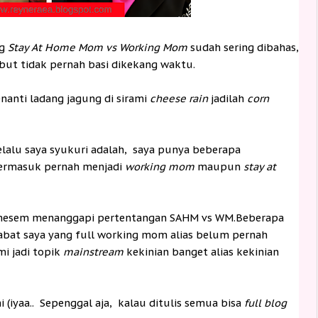
ng
Stay At Home Mom vs Working Mom
sudah sering dibahas,
but tidak pernah basi dikekang waktu.
nanti ladang jagung di sirami
cheese rain
jadilah
corn
selalu saya syukuri adalah, saya punya beberapa
Termasuk pernah menjadi
working mom
maupun
stay at
m-mesem menanggapi pertentangan SAHM vs WM.Beberapa
abat saya yang full working mom alias belum pernah
mi jadi topik
mainstream
kekinian banget alias kekinian
 (iyaa.. Sepenggal aja, kalau ditulis semua bisa
full blog