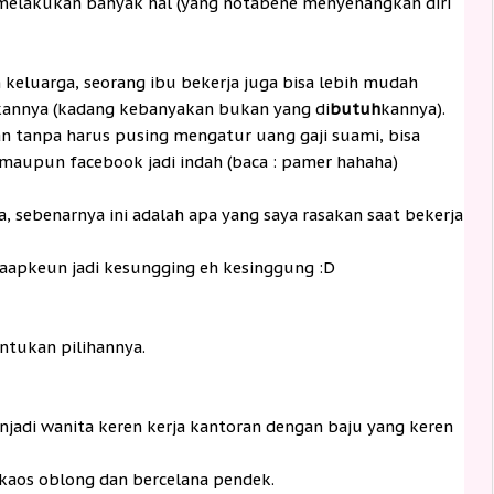
a melakukan banyak hal (yang notabene menyenangkan diri
 keluarga, seorang ibu bekerja juga bisa lebih mudah
kannya (kadang kebanyakan bukan yang di
butuh
kannya).
n tanpa harus pusing mengatur uang gaji suami, bisa
 maupun facebook jadi indah (baca : pamer hahaha)
ya, sebenarnya ini adalah apa yang saya rasakan saat bekerja
aapkeun jadi kesungging eh kesinggung :D
tukan pilihannya.
jadi wanita keren kerja kantoran dengan baju yang keren
aos oblong dan bercelana pendek.