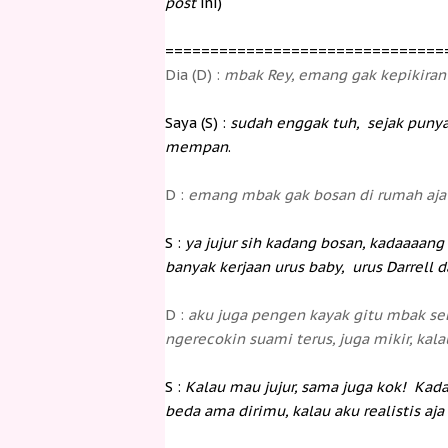
post
ini)
===============================
Dia (D) :
mbak Rey, emang gak kepikiran b
Saya (S) :
sudah enggak tuh, sejak punya
mempan
.
D :
emang mbak gak bosan di rumah aja
S :
ya jujur sih kadang bosan, kadaaaang
banyak kerjaan urus baby, urus Darrell d
D :
aku juga pengen kayak gitu mbak sebe
ngerecokin suami terus, juga mikir, ka
S :
Kalau mau jujur, sama juga kok! Kadan
beda ama dirimu, kalau aku realistis a