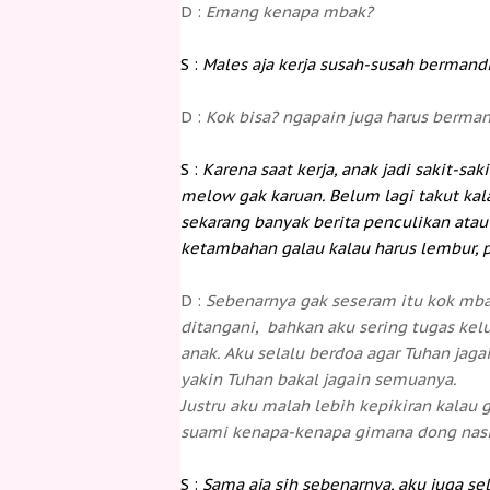
D :
Emang kenapa mbak?
S :
Males aja kerja susah-susah bermandi
D :
Kok bisa? ngapain juga harus berman
S :
Karena saat kerja, anak jadi sakit-saki
melow gak karuan. Belum lagi takut kala
sekarang banyak berita penculikan atau
ketambahan galau kalau harus lembur, p
D :
Sebenarnya gak seseram itu kok mbak
ditangani, bahkan aku sering tugas kelua
anak. Aku selalu berdoa agar Tuhan jaga
yakin Tuhan bakal jagain semuanya.
Justru aku malah lebih kepikiran kalau 
suami kenapa-kenapa gimana dong nas
S :
Sama aja sih sebenarnya, aku juga se