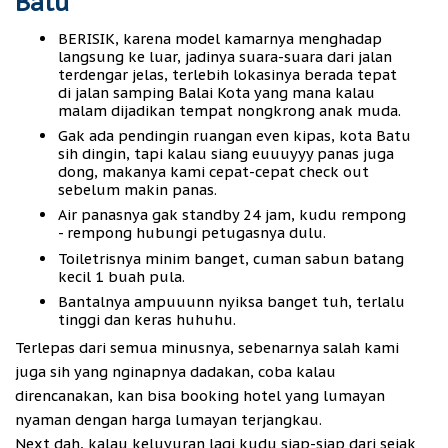
Batu
BERISIK, karena model kamarnya menghadap
langsung ke luar, jadinya suara-suara dari jalan
terdengar jelas, terlebih lokasinya berada tepat
di jalan samping Balai Kota yang mana kalau
malam dijadikan tempat nongkrong anak muda.
Gak ada pendingin ruangan even kipas, kota Batu
sih dingin, tapi kalau siang euuuyyy panas juga
dong, makanya kami cepat-cepat check out
sebelum makin panas.
Air panasnya gak standby 24 jam, kudu rempong
- rempong hubungi petugasnya dulu.
Toiletrisnya minim banget, cuman sabun batang
kecil 1 buah pula.
Bantalnya ampuuunn nyiksa banget tuh, terlalu
tinggi dan keras huhuhu.
Terlepas dari semua minusnya, sebenarnya salah kami
juga sih yang nginapnya dadakan, coba kalau
direncanakan, kan bisa booking hotel yang lumayan
nyaman dengan harga lumayan terjangkau.
Next dah, kalau keluyuran lagi kudu siap-siap dari sejak