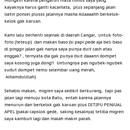
Mungkin karena pengaruh mata minus saya yang
kayaknya harus ganti kacamata, plus sepanjang jalan
liatin ponsel plusss jalannya masha Allaaaahh berkelok-
kelok gak karuan.
Kami lalu berhenti sejenak di daerah Cangar, untuk foto-
foto (teteup) dan makan baso (si papi pede aja beli baso
di pinggir jalan gak nanya saya punya duit cash atau
enggak? , ternyata dia gak punya duit daaann dompet
saya kosong juga dong!! Untungnya pas ngubek-ngubek
sudut dompet nemu selembar uang merah,
Alhamdulillah)
Sehabis makan, migren saya sedikit berkurang, tapi pas
jalan lagi menuju kota Batu, entah karena jalannya
menurun dan berkelok gak karuan plus DITIPU PENJUAL
APEL (pakai capslok gede, saking kesalnya) tetiba migren
saya kambuh lagi dan malah makin parah.