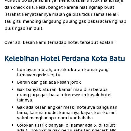
Pukul 8.00 saya akhirnya memutuskan untuk mandi saja
dan check out, kesal banget karena niat nginap buat
istrahat kenyataannya malah ga bisa tidur sama sekali,
tau gitu mending langsung pulang gak pakai acara nginap
plus ngabisin duit.
Over all, kesan kami terhadap hotel tersebut adalah :
Kelebihan Hotel Perdana Kota Batu
Lumayan murah, untuk ukuran kamar yang
lumayan gede segitu.
Bersih dan gak ada kesan jorok
Gak banyak aturan, kamar mau diisi berapa
orang juga gak bakal dicerewetin kayak hotel
lainnya.
Gak ada kesan angker meski hotelnya bangunan
lama, karena model kamarnya kayak kos-kosan,
yakni menghadap udara luar hahaha.
Colokan listrik banyak, di kamar ada 3, di toilet
ada 1, pokoknya gak perlu rebutan ngecash HP