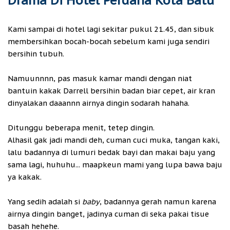
Drama Di Hotel Perdana Kota Batu
Kami sampai di hotel lagi sekitar pukul 21.45, dan sibuk
membersihkan bocah-bocah sebelum kami juga sendiri
bersihin tubuh.
Namuunnnn, pas masuk kamar mandi dengan niat
bantuin kakak Darrell bersihin badan biar cepet, air kran
dinyalakan daaannn airnya dingin sodarah hahaha.
Ditunggu beberapa menit, tetep dingin.
Alhasil gak jadi mandi deh, cuman cuci muka, tangan kaki,
lalu badannya di lumuri bedak bayi dan makai baju yang
sama lagi, huhuhu... maapkeun mami yang lupa bawa baju
ya kakak.
Yang sedih adalah si
baby
, badannya gerah namun karena
airnya dingin banget, jadinya cuman di seka pakai tisue
basah hehehe.