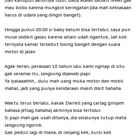
Dan kamipun akhirnya tidur, baby Adean sedikit rewel gak
mau bobo karena mungkin keringatan (dia mah kebiasaan
harus di udara yang dingin banget).
Hingga pukul 00.00 si baby belum bisa tertidur, saya pun
mulai sedikit galau karena selain udah ngantuk, lah kok
ternyata kamar tersebut bising banget dengan suara
motor di jalan.
Agak heran, perasaan 10 tahun lalu kami nginap di situ
gak seramai itu, langsung dijawab papi.
Ya iyalaaahhh... dulu mah uang muka motor dan mobil
mahal, jadi yang punya kendaraan masih dikit hahaha.
Waktu terus berlalu, kakak Darrell yang carlag (pinjam
bahasa jetlag hahaha) akhirnya bisa tertidur.
Si papi mah gak usah ditanya, dia selalunya tutup mata
langsung ngorok.
Gak peduli lagi di mana, di ranjang kek, kursi kek