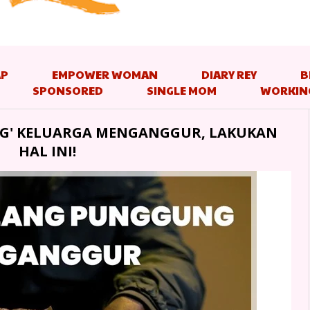
AP
EMPOWER WOMAN
DIARY REY
B
SPONSORED
SINGLE MOM
WORKIN
G' KELUARGA MENGANGGUR, LAKUKAN
HAL INI!