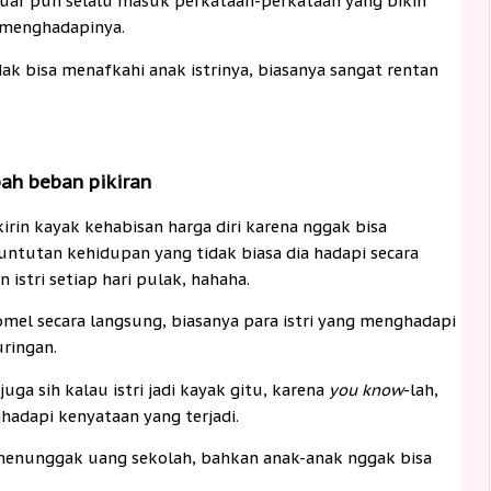
 luar pun selalu masuk perkataan-perkataan yang bikin
 menghadapinya.
ak bisa menafkahi anak istrinya, biasanya sangat rentan
h beban pikiran
kirin kayak kehabisan harga diri karena nggak bisa
untutan kehidupan yang tidak biasa dia hadapi secara
istri setiap hari pulak, hahaha.
omel secara langsung, biasanya para istri yang menghadapi
ringan.
ga sih kalau istri jadi kayak gitu, karena
you know
-lah,
hadapi kenyataan yang terjadi.
 menunggak uang sekolah, bahkan anak-anak nggak bisa