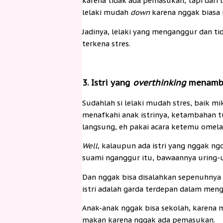
karena tidak ada pemasukan, tapi dari
lelaki mudah
down
karena nggak biasa
Jadinya, lelaki yang menganggur dan tid
terkena stres.
3. Istri yang
overthinking
menamba
Sudahlah si lelaki mudah stres, baik mi
menafkahi anak istrinya, ketambahan t
langsung, eh pakai acara ketemu omelan 
Well
, kalaupun ada istri yang nggak ng
suami nganggur itu, bawaannya uring-u
Dan nggak bisa disalahkan sepenuhnya ju
istri adalah garda terdepan dalam meng
Anak-anak nggak bisa sekolah, karena
makan karena nggak ada pemasukan.