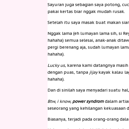
Sayuran juga sebagian saya potong, cuc
pakai kertas biar nggak mudah rusak.
Setelah itu saya masak buat makan sia
Nggak lama (eh lumayan lama sih, si Rey
hahaha) semua selesai, anak-anak ditaw
pergi berenang aja, sudah lumayan lam
hahaha).
Lucky us
, karena kami datangnya masih 
dengan puas, tanpa
jijay
kayak kalau la
hahaha).
Dan di sinilah saya menyadari suatu hal
Btw, i know,
power syndrom
dalam artia
seseorang yang kehilangan kekuasaan da
Biasanya, terjadi pada orang-orang dal