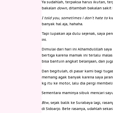
Ya sudahlah, terpaksa harus ikutan, te
bakalan
down
, ditambah bakalan sakit
I told you
,
sometimes i don't hate to
k
banyak hal aja, hahaha.
Tapi lupakan aja dulu sejenak, saya pe
ini.
Dimulai dari hari ini Alhamdulillah s
bertiga karena mamak ini terlalu malas
bisa bantuin angkat belanjaan, dan juga 
Dan begitulah, di pasar kami bagi tugas
memang agak banyak karena saya jarang
kg itu ke motor, lalu dia pergi membeli 
Sementara maminya sibuk mencari sa
Btw
, sejak balik ke Surabaya lagi, ras
di Sidoarjo. Bete rasanya, udahlah seka