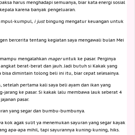
rpaksa harus menghadapi semuanya, biar kata energi sosial
 kepala karena banyak pengeluaran.
umpul-kumpul,
i just
bingung mengatur keuangan untuk
ngen bercerita tentang kegiatan saya mengawali bulan Mei
aya mampu mengalahkan
mager
untuk ke pasar. Perginya
 angkat berat-berat dan jauh. Jadi butuh si Kakak yang
bisa dimintain tolong beli ini itu, biar cepat selesainya.
, setelah pertama kali saya beli ayam dan ikan yang
-jarang ke pasar. Si kakak lalu membawa lauk seberat 4
jajanan pasar.
yuran yang segar dan bumbu-bumbunya.
anya kok agak sulit ya menemukan sayuran yang segar kayak
rang apa-apa mihil, tapi sayurannya kuning-kuning, hiks.