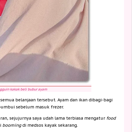
gguin kakak beli bubur ayam
emua belanjaan tersebut. Ayam dan ikan dibagi-bagi
ibumbui sebelum masuk frezer.
puran, sejujurnya saya udah lama terbiasa mengatur
food
ni
booming
di medsos kayak sekarang.