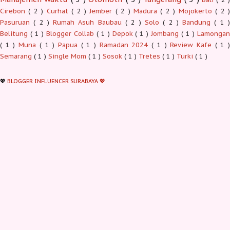
Cirebon
( 2 )
Curhat
( 2 )
Jember
( 2 )
Madura
( 2 )
Mojokerto
( 2 
Pasuruan
( 2 )
Rumah Asuh Baubau
( 2 )
Solo
( 2 )
Bandung
( 1 
Belitung
( 1 )
Blogger Collab
( 1 )
Depok
( 1 )
Jombang
( 1 )
Lamonga
( 1 )
Muna
( 1 )
Papua
( 1 )
Ramadan 2024
( 1 )
Review Kafe
( 1 
Semarang
( 1 )
Single Mom
( 1 )
Sosok
( 1 )
Tretes
( 1 )
Turki
( 1 )
💖
BLOGGER INFLUENCER SURABAYA 💖