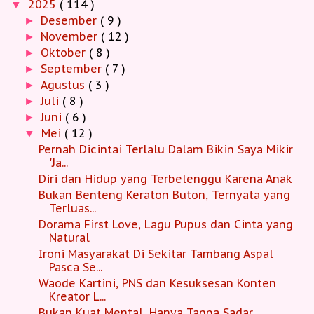
2025
( 114 )
▼
Desember
( 9 )
►
November
( 12 )
►
Oktober
( 8 )
►
September
( 7 )
►
Agustus
( 3 )
►
Juli
( 8 )
►
Juni
( 6 )
►
Mei
( 12 )
▼
Pernah Dicintai Terlalu Dalam Bikin Saya Mikir
'Ja...
Diri dan Hidup yang Terbelenggu Karena Anak
Bukan Benteng Keraton Buton, Ternyata yang
Terluas...
Dorama First Love, Lagu Pupus dan Cinta yang
Natural
Ironi Masyarakat Di Sekitar Tambang Aspal
Pasca Se...
Waode Kartini, PNS dan Kesuksesan Konten
Kreator L...
Bukan Kuat Mental, Hanya Tanpa Sadar