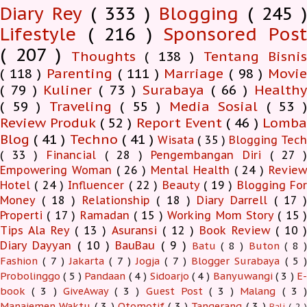
Diary Rey
( 333 )
Blogging
( 245 )
Lifestyle
( 216 )
Sponsored Pos
( 207 )
Thoughts
( 138 )
Tentang Bisnis
( 118 )
Parenting
( 111 )
Marriage
( 98 )
Movi
( 79 )
Kuliner
( 73 )
Surabaya
( 66 )
Health
( 59 )
Traveling
( 55 )
Media Sosial
( 53 
Review Produk
( 52 )
Report Event
( 46 )
Lomb
Blog
( 41 )
Techno
( 41 )
Wisata
( 35 )
Blogging Tec
( 33 )
Financial
( 28 )
Pengembangan Diri
( 27 
Empowering Woman
( 26 )
Mental Health
( 24 )
Revie
Hotel
( 24 )
Influencer
( 22 )
Beauty
( 19 )
Blogging Fo
Money
( 18 )
Relationship
( 18 )
Diary Darrell
( 17 
Properti
( 17 )
Ramadan
( 15 )
Working Mom Story
( 15 
Tips Ala Rey
( 13 )
Asuransi
( 12 )
Book Review
( 10 )
Diary Dayyan
( 10 )
BauBau
( 9 )
Batu
( 8 )
Buton
( 8 )
Fashion
( 7 )
Jakarta
( 7 )
Jogja
( 7 )
Blogger Surabaya
( 5 )
Probolinggo
( 5 )
Pandaan
( 4 )
Sidoarjo
( 4 )
Banyuwangi
( 3 )
E-
book
( 3 )
GiveAway
( 3 )
Guest Post
( 3 )
Malang
( 3 )
Manajemen Waktu
( 3 )
Otomotif
( 3 )
Tangerang
( 3 )
Bali
( 2 )