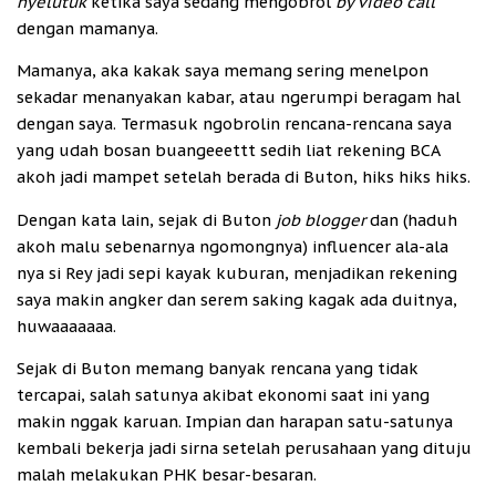
nyelutuk
ketika saya sedang mengobrol
by video call
dengan mamanya.
Mamanya, aka kakak saya memang sering menelpon
sekadar menanyakan kabar, atau ngerumpi beragam hal
dengan saya. Termasuk ngobrolin rencana-rencana saya
yang udah bosan buangeeettt sedih liat rekening BCA
akoh jadi mampet setelah berada di Buton, hiks hiks hiks.
Dengan kata lain, sejak di Buton
job blogger
dan (haduh
akoh malu sebenarnya ngomongnya) influencer ala-ala
nya si Rey jadi sepi kayak kuburan, menjadikan rekening
saya makin angker dan serem saking kagak ada duitnya,
huwaaaaaaa.
Sejak di Buton memang banyak rencana yang tidak
tercapai, salah satunya akibat ekonomi saat ini yang
makin nggak karuan. Impian dan harapan satu-satunya
kembali bekerja jadi sirna setelah perusahaan yang dituju
malah melakukan PHK besar-besaran.