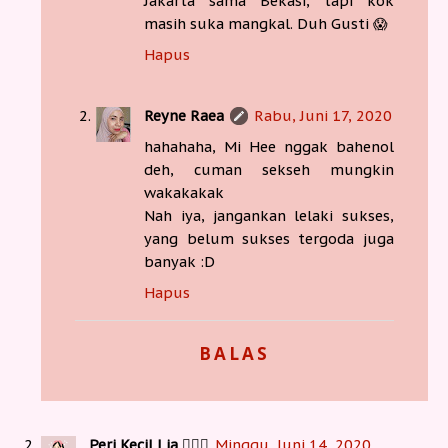
Jakarta sama Bekasi, tapi kok
masih suka mangkal. Duh Gusti 😱
Hapus
Reyne Raea
Rabu, Juni 17, 2020
hahahaha, Mi Hee nggak bahenol
deh, cuman sekseh mungkin
wakakakak
Nah iya, jangankan lelaki sukses,
yang belum sukses tergoda juga
banyak :D
Hapus
BALAS
Peri Kecil Lia 🧚🏻‍♀️
Minggu, Juni 14, 2020