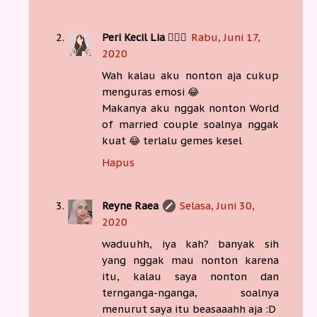
Peri Kecil Lia 🧚🏻‍♀️
Rabu, Juni 17,
2020
Wah kalau aku nonton aja cukup
menguras emosi 😂
Makanya aku nggak nonton World
of married couple soalnya nggak
kuat 😂 terlalu gemes kesel
Hapus
Reyne Raea
Selasa, Juni 30,
2020
waduuhh, iya kah? banyak sih
yang nggak mau nonton karena
itu, kalau saya nonton dan
ternganga-nganga, soalnya
menurut saya itu beasaaahh aja :D