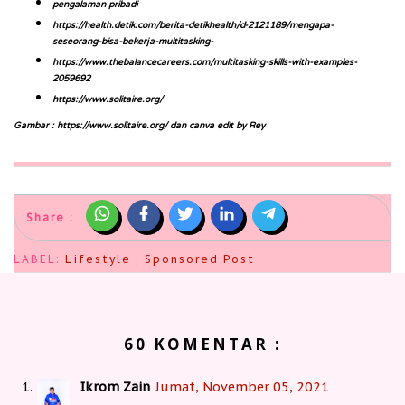
pengalaman pribadi
https://health.detik.com/berita-detikhealth/d-2121189/mengapa-
seseorang-bisa-bekerja-multitasking-
https://www.thebalancecareers.com/multitasking-skills-with-examples-
2059692
https://www.solitaire.org/
Gambar : https://www.solitaire.org/ dan canva edit by Rey
Share :
LABEL:
Lifestyle
,
Sponsored Post
60 KOMENTAR :
Ikrom Zain
Jumat, November 05, 2021