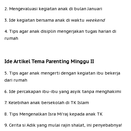
2. Mengevaluasi kegiatan anak di bulan Januari
3. Ide kegiatan bersama anak di waktu
weekend
4. Tips agar anak disiplin mengerjakan tugas harian di
rumah
Ide Artikel Tema Parenting Minggu II
5. Tips agar anak mengerti dengan kegiatan ibu bekerja
dari rumah
6. Ide percakapan ibu-ibu yang asyik tanpa menghakimi
7. Kelebihan anak bersekolah di TK Islam
8. Tips Mengenalkan Isra Mi'raj kepada anak TK
9. Cerita si Adik yang mulai rajin shalat, ini penyebabnya!