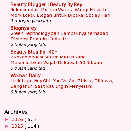
Beauty Blogger | Beauty By Rey
Rekomendasi Parfum Wanita Wangi Mewah
Merk Lokal, Elegan untuk Dipakai Setiap Hari
3 minggu yang lalu
Blognyarey
Green Technology dan Dampaknya terhadap
Efisiensi Produksi Industri
2 bulan yang lalu
Beauty Blog For 40+
7 Rekomendasi Serum Murah Yang
Melembabkan Wajah Di Bawah 50 Ribuan
5 bulan yang lalu
Woman Daily
Lirik Lagu Hey Girl, You'Ve Got This by Tilloww,
Dengar Ini Saat Kau Ingin Menyerah!
5 bulan yang lalu
Archives
2026
( 57 )
►
2025
( 114 )
►