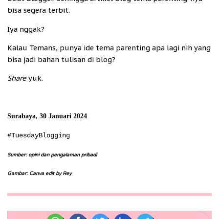
bisa segera terbit.
Iya nggak?
Kalau Temans, punya ide tema parenting apa lagi nih yang
bisa jadi bahan tulisan di blog?
Share
yuk.
Surabaya, 30 Januari 2024
#TuesdayBlogging
Sumber: opini dan pengalaman pribadi
Gambar: Canva edit by Rey