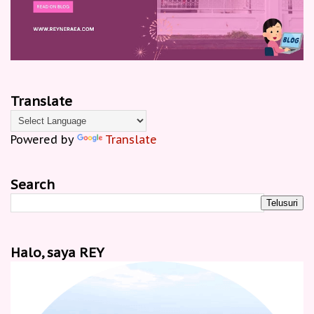
Translate
Powered by
Translate
Search
Halo, saya REY