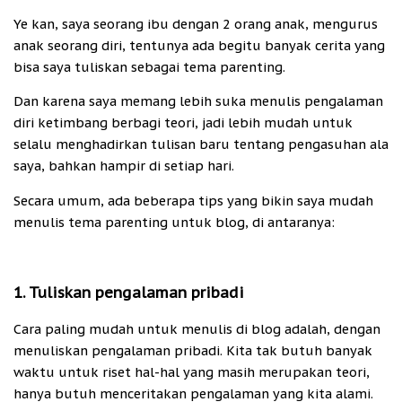
Ye kan, saya seorang ibu dengan 2 orang anak, mengurus
anak seorang diri, tentunya ada begitu banyak cerita yang
bisa saya tuliskan sebagai tema parenting.
Dan karena saya memang lebih suka menulis pengalaman
diri ketimbang berbagi teori, jadi lebih mudah untuk
selalu menghadirkan tulisan baru tentang pengasuhan ala
saya, bahkan hampir di setiap hari.
Secara umum, ada beberapa tips yang bikin saya mudah
menulis tema parenting untuk blog, di antaranya:
1. Tuliskan pengalaman pribadi
Cara paling mudah untuk menulis di blog adalah, dengan
menuliskan pengalaman pribadi. Kita tak butuh banyak
waktu untuk riset hal-hal yang masih merupakan teori,
hanya butuh menceritakan pengalaman yang kita alami.