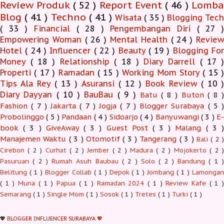
Review Produk
( 52 )
Report Event
( 46 )
Lomb
Blog
( 41 )
Techno
( 41 )
Wisata
( 35 )
Blogging Tec
( 33 )
Financial
( 28 )
Pengembangan Diri
( 27 
Empowering Woman
( 26 )
Mental Health
( 24 )
Revie
Hotel
( 24 )
Influencer
( 22 )
Beauty
( 19 )
Blogging Fo
Money
( 18 )
Relationship
( 18 )
Diary Darrell
( 17 
Properti
( 17 )
Ramadan
( 15 )
Working Mom Story
( 15 
Tips Ala Rey
( 13 )
Asuransi
( 12 )
Book Review
( 10 )
Diary Dayyan
( 10 )
BauBau
( 9 )
Batu
( 8 )
Buton
( 8 )
Fashion
( 7 )
Jakarta
( 7 )
Jogja
( 7 )
Blogger Surabaya
( 5 )
Probolinggo
( 5 )
Pandaan
( 4 )
Sidoarjo
( 4 )
Banyuwangi
( 3 )
E-
book
( 3 )
GiveAway
( 3 )
Guest Post
( 3 )
Malang
( 3 )
Manajemen Waktu
( 3 )
Otomotif
( 3 )
Tangerang
( 3 )
Bali
( 2 )
Cirebon
( 2 )
Curhat
( 2 )
Jember
( 2 )
Madura
( 2 )
Mojokerto
( 2 
Pasuruan
( 2 )
Rumah Asuh Baubau
( 2 )
Solo
( 2 )
Bandung
( 1 
Belitung
( 1 )
Blogger Collab
( 1 )
Depok
( 1 )
Jombang
( 1 )
Lamonga
( 1 )
Muna
( 1 )
Papua
( 1 )
Ramadan 2024
( 1 )
Review Kafe
( 1 
Semarang
( 1 )
Single Mom
( 1 )
Sosok
( 1 )
Tretes
( 1 )
Turki
( 1 )
💖
BLOGGER INFLUENCER SURABAYA 💖