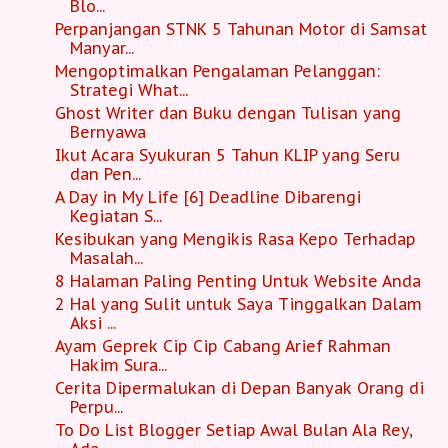
Blo...
Perpanjangan STNK 5 Tahunan Motor di Samsat
Manyar...
Mengoptimalkan Pengalaman Pelanggan:
Strategi What...
Ghost Writer dan Buku dengan Tulisan yang
Bernyawa
Ikut Acara Syukuran 5 Tahun KLIP yang Seru
dan Pen...
A Day in My Life [6] Deadline Dibarengi
Kegiatan S...
Kesibukan yang Mengikis Rasa Kepo Terhadap
Masalah...
8 Halaman Paling Penting Untuk Website Anda
2 Hal yang Sulit untuk Saya Tinggalkan Dalam
Aksi ...
Ayam Geprek Cip Cip Cabang Arief Rahman
Hakim Sura...
Cerita Dipermalukan di Depan Banyak Orang di
Perpu...
To Do List Blogger Setiap Awal Bulan Ala Rey,