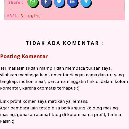
Share :
LABEL:
Blogging
TIDAK ADA KOMENTAR :
Posting Komentar
Terimakasih sudah mampir dan membaca tulisan saya,
silahkan meninggalkan komentar dengan nama dan url yang
lengkap, mohon maaf, percuma ninggalin link di dalam kolom
komentar, karena otomatis terhapus :)
Link profil komen saya matikan ya Temans.
Agar pembaca lain tetap bisa berkunjung ke blog masing-
masing, gunakan alamat blog di kolom nama profil, terima
kasih :)