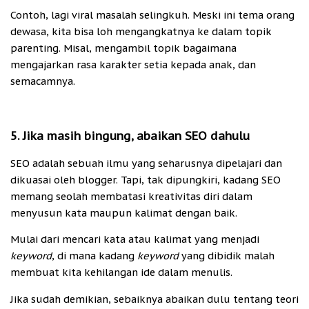
Contoh, lagi viral masalah selingkuh. Meski ini tema orang
dewasa, kita bisa loh mengangkatnya ke dalam topik
parenting. Misal, mengambil topik bagaimana
mengajarkan rasa karakter setia kepada anak, dan
semacamnya.
5. Jika masih bingung, abaikan SEO dahulu
SEO adalah sebuah ilmu yang seharusnya dipelajari dan
dikuasai oleh blogger. Tapi, tak dipungkiri, kadang SEO
memang seolah membatasi kreativitas diri dalam
menyusun kata maupun kalimat dengan baik.
Mulai dari mencari kata atau kalimat yang menjadi
keyword
, di mana kadang
keyword
yang dibidik malah
membuat kita kehilangan ide dalam menulis.
Jika sudah demikian, sebaiknya abaikan dulu tentang teori