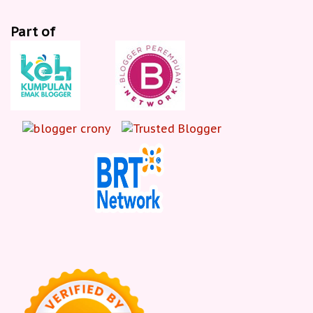
Part of