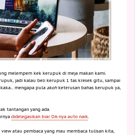
gsung melempem kek kerupuk di meja makan kami.
puk, jadi kalau beli kerupuk 1 tas kresek gitu, sampai
kaka... mengapa pula
akoh
keterusan bahas kerupuk ya,
ak tantangan yang ada.
hirnya
didelegasikan biar DA-nya auto naik
.
ge view atau pembaca yang mau membaca tulisan kita,