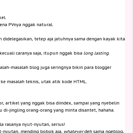
el.
ena PVnya nggak natural.
didelegasikan, tetep aja jatuhnya sama dengan kayak kita
 kecuali caranya saja, itupun nggak bisa
long lasting
.
alah-masalah blog juga seringnya bikin para blogger
ke masalah teknis, utak atik kode HTML.
r, artikel yang nggak bisa diindex, sampai yang nyebelin
au di-jingling orang-orang yang minta disantet, hahaha.
la rasanya nyut-nyutan, serius!
ut-nyutan, mending bobok aja,
whatever
deh sama ngeblog,