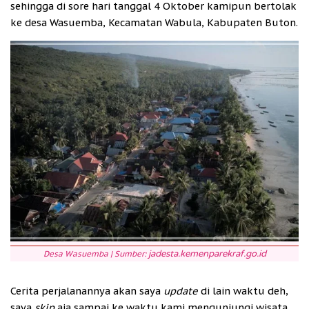
sehingga di sore hari tanggal 4 Oktober kamipun bertolak
ke desa Wasuemba, Kecamatan Wabula, Kabupaten Buton.
Desa Wasuemba | Sumber:
jadesta.kemenparekraf.go.id
Cerita perjalanannya akan saya
update
di lain waktu deh,
saya
skip
aja sampai ke waktu kami mengunjungi wisata