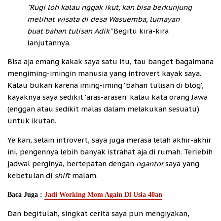
"Rugi loh kalau nggak ikut, kan bisa berkunjung
melihat wisata di desa Wasuemba, lumayan
buat bahan tulisan Adik"
Begitu kira-kira
lanjutannya.
Bisa aja emang kakak saya satu itu, tau banget bagaimana
mengiming-imingin manusia yang introvert kayak saya.
Kalau bukan karena iming-iming 'bahan tulisan di blog',
kayaknya saya sedikit 'aras-arasen' kalau kata orang Jawa
(enggan atau sedikit malas dalam melakukan sesuatu)
untuk ikutan.
Ye kan, selain introvert, saya juga merasa lelah akhir-akhir
ini, pengennya lebih banyak istrahat aja di rumah. Terlebih
jadwal perginya, bertepatan dengan
ngantor
saya yang
kebetulan di
shift
malam.
Baca Juga :
Jadi Working Mom Again Di Usia 40an
Dan begitulah, singkat cerita saya pun mengiyakan,