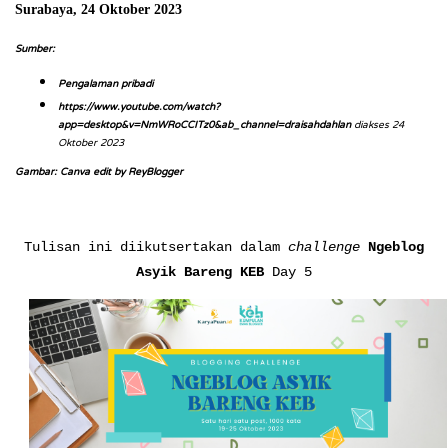
Surabaya, 24 Oktober 2023
Sumber:
Pengalaman pribadi
https://www.youtube.com/watch?
app=desktop&v=NmWRoCCITz0&ab_channel=draisahdahlan
diakses 24
Oktober 2023
Gambar: Canva edit by ReyBlogger
Tulisan ini diikutsertakan dalam
challenge
Ngeblog
Asyik Bareng KEB
Day 5