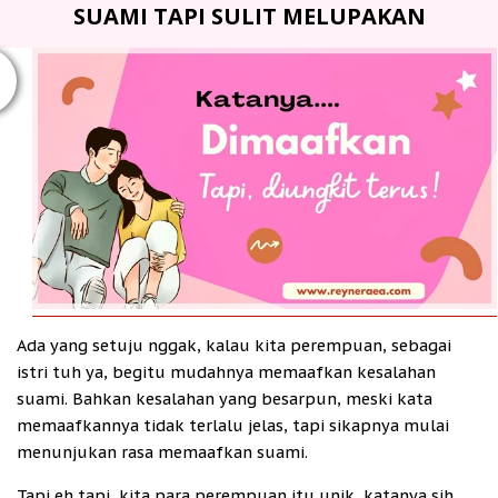
SUAMI TAPI SULIT MELUPAKAN
T
Ada yang setuju nggak, kalau kita perempuan, sebagai
istri tuh ya, begitu mudahnya memaafkan kesalahan
suami. Bahkan kesalahan yang besarpun, meski kata
memaafkannya tidak terlalu jelas, tapi sikapnya mulai
menunjukan rasa memaafkan suami.
Tapi eh tapi, kita para perempuan itu unik, katanya sih