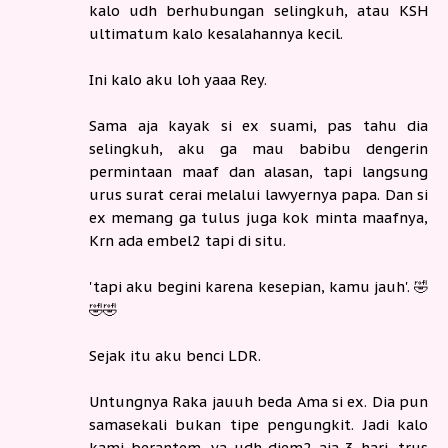
kalo udh berhubungan selingkuh, atau KSH
ultimatum kalo kesalahannya kecil.
Ini kalo aku loh yaaa Rey.
Sama aja kayak si ex suami, pas tahu dia
selingkuh, aku ga mau babibu dengerin
permintaan maaf dan alasan, tapi langsung
urus surat cerai melalui lawyernya papa. Dan si
ex memang ga tulus juga kok minta maafnya,
Krn ada embel2 tapi di situ.
'tapi aku begini karena kesepian, kamu jauh'. 🤣
🤣🤣
Sejak itu aku benci LDR.
Untungnya Raka jauuh beda Ama si ex. Dia pun
samasekali bukan tipe pengungkit. Jadi kalo
kami berantem, ya udh diem2 aja 3 hari, trus