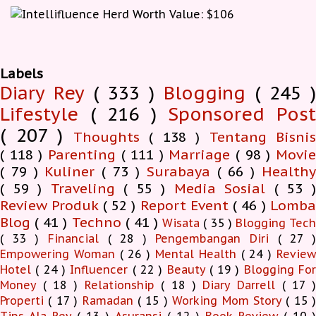
Labels
Diary Rey
( 333 )
Blogging
( 245 )
Lifestyle
( 216 )
Sponsored Pos
( 207 )
Thoughts
( 138 )
Tentang Bisnis
( 118 )
Parenting
( 111 )
Marriage
( 98 )
Movi
( 79 )
Kuliner
( 73 )
Surabaya
( 66 )
Health
( 59 )
Traveling
( 55 )
Media Sosial
( 53 
Review Produk
( 52 )
Report Event
( 46 )
Lomb
Blog
( 41 )
Techno
( 41 )
Wisata
( 35 )
Blogging Tec
( 33 )
Financial
( 28 )
Pengembangan Diri
( 27 
Empowering Woman
( 26 )
Mental Health
( 24 )
Revie
Hotel
( 24 )
Influencer
( 22 )
Beauty
( 19 )
Blogging Fo
Money
( 18 )
Relationship
( 18 )
Diary Darrell
( 17 
Properti
( 17 )
Ramadan
( 15 )
Working Mom Story
( 15 
Tips Ala Rey
( 13 )
Asuransi
( 12 )
Book Review
( 10 )