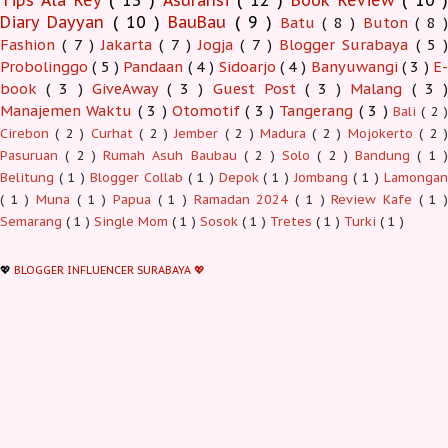
Diary Dayyan
( 10 )
BauBau
( 9 )
Batu
( 8 )
Buton
( 8 )
Fashion
( 7 )
Jakarta
( 7 )
Jogja
( 7 )
Blogger Surabaya
( 5 )
Probolinggo
( 5 )
Pandaan
( 4 )
Sidoarjo
( 4 )
Banyuwangi
( 3 )
E-
book
( 3 )
GiveAway
( 3 )
Guest Post
( 3 )
Malang
( 3 )
Manajemen Waktu
( 3 )
Otomotif
( 3 )
Tangerang
( 3 )
Bali
( 2 )
Cirebon
( 2 )
Curhat
( 2 )
Jember
( 2 )
Madura
( 2 )
Mojokerto
( 2 
Pasuruan
( 2 )
Rumah Asuh Baubau
( 2 )
Solo
( 2 )
Bandung
( 1 
Belitung
( 1 )
Blogger Collab
( 1 )
Depok
( 1 )
Jombang
( 1 )
Lamonga
( 1 )
Muna
( 1 )
Papua
( 1 )
Ramadan 2024
( 1 )
Review Kafe
( 1 
Semarang
( 1 )
Single Mom
( 1 )
Sosok
( 1 )
Tretes
( 1 )
Turki
( 1 )
💖
BLOGGER INFLUENCER SURABAYA 💖