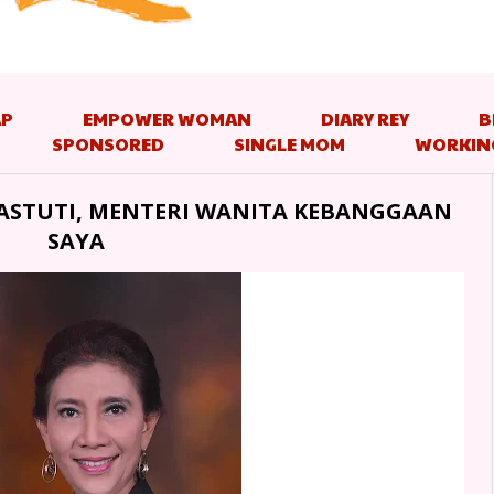
AP
EMPOWER WOMAN
DIARY REY
B
SPONSORED
SINGLE MOM
WORKIN
IASTUTI, MENTERI WANITA KEBANGGAAN
SAYA