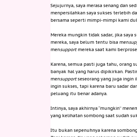
Sejujurnya, saya merasa senang dan sedi
menpersilahkan saya sukses terlebih d
bersama seperti mimpi-mimpi kami dul
Mereka mungkin tidak sadar, jika saya 
mereka, saya belum tentu bisa men
sup
men
support
mereka saat kami berprose
Karena, semua pasti juga tahu, orang s
banyak hal yang harus dipikirkan. Past
men
support
seseorang yang juga ingin 
ingin sukses, tapi karena baru sadar d
peluang itu benar adanya.
Intinya, saya akhirnya “mungkin” mene
yang kelihatan sombong saat sudah suk
Itu bukan sepenuhnya karena sombong.