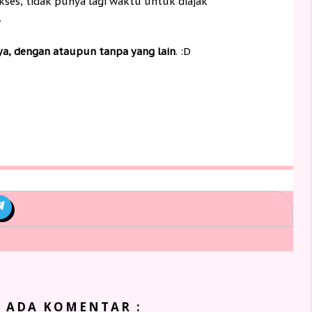
kses, tidak punya lagi waktu untuk diajak
.
a, dengan ataupun tanpa yang lain
. :D
K ADA KOMENTAR :