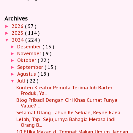
Archives
2026
( 57 )
►
2025
( 114 )
►
2024
( 224 )
▼
Desember
( 13 )
►
November
( 9 )
►
Oktober
( 22 )
►
September
( 15 )
►
Agustus
( 18 )
►
Juli
( 22 )
▼
Konten Kreator Pemula Terima Job Barter
Produk, Ya...
Blog Pribadi Dengan Ciri Khas Curhat Punya
Value? ...
Selamat Ulang Tahun Ke Sekian, Reyne Raea
Lelah, Tapi Sejujurnya Bahagia Merasa Jadi
Orang B...
10 Etika Makan di Tempat Makan Umum, Jangan