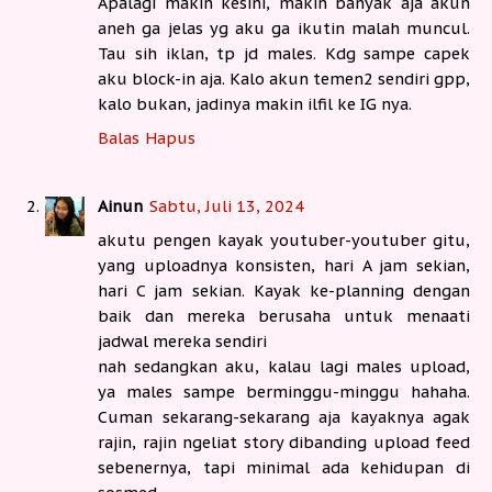
Apalagi makin kesini, makin banyak aja akun
aneh ga jelas yg aku ga ikutin malah muncul.
Tau sih iklan, tp jd males. Kdg sampe capek
aku block-in aja. Kalo akun temen2 sendiri gpp,
kalo bukan, jadinya makin ilfil ke IG nya.
Balas
Hapus
Ainun
Sabtu, Juli 13, 2024
akutu pengen kayak youtuber-youtuber gitu,
yang uploadnya konsisten, hari A jam sekian,
hari C jam sekian. Kayak ke-planning dengan
baik dan mereka berusaha untuk menaati
jadwal mereka sendiri
nah sedangkan aku, kalau lagi males upload,
ya males sampe berminggu-minggu hahaha.
Cuman sekarang-sekarang aja kayaknya agak
rajin, rajin ngeliat story dibanding upload feed
sebenernya, tapi minimal ada kehidupan di