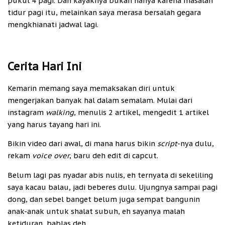
pukul 4 pagi. Dan kayaknya bukan hanya karena masalah
tidur pagi itu, melainkan saya merasa bersalah gegara
mengkhianati jadwal lagi.
Cerita Hari Ini
Kemarin memang saya memaksakan diri untuk
mengerjakan banyak hal dalam semalam. Mulai dari
instagram
walking
, menulis 2 artikel, mengedit 1 artikel
yang harus tayang hari ini.
Bikin video dari awal, di mana harus bikin
script
-nya dulu,
rekam
voice over
, baru deh edit di capcut.
Belum lagi pas nyadar abis nulis, eh ternyata di sekeliling
saya kacau balau, jadi beberes dulu. Ujungnya sampai pagi
dong, dan sebel banget belum juga sempat bangunin
anak-anak untuk shalat subuh, eh sayanya malah
ketiduran, bablas deh.