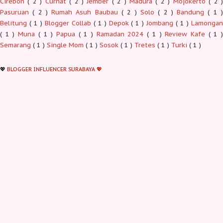
Cirebon
( 2 )
Curhat
( 2 )
Jember
( 2 )
Madura
( 2 )
Mojokerto
( 2 
Pasuruan
( 2 )
Rumah Asuh Baubau
( 2 )
Solo
( 2 )
Bandung
( 1 
Belitung
( 1 )
Blogger Collab
( 1 )
Depok
( 1 )
Jombang
( 1 )
Lamonga
( 1 )
Muna
( 1 )
Papua
( 1 )
Ramadan 2024
( 1 )
Review Kafe
( 1 
Semarang
( 1 )
Single Mom
( 1 )
Sosok
( 1 )
Tretes
( 1 )
Turki
( 1 )
💖
BLOGGER INFLUENCER SURABAYA 💖