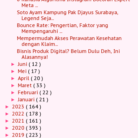
Meta ...
Soto Ayam Kampung Pak Djayus Surabaya,
Legend Seja...
Bounce Rate: Pengertian, Faktor yang
Mempengaruhi ...
Mempermudah Akses Perawatan Kesehatan
dengan Klaim...
Bisnis Produk Digital? Belum Dulu Deh, Ini
Alasannya!
Juni
( 12 )
►
Mei
( 17 )
►
April
( 20 )
►
Maret
( 33 )
►
Februari
( 22 )
►
Januari
( 21 )
►
2023
( 164 )
►
2022
( 178 )
►
2021
( 161 )
►
2020
( 393 )
►
2019
( 223 )
►