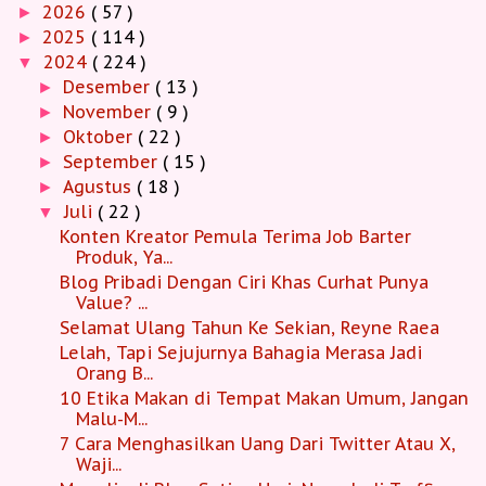
2026
( 57 )
►
2025
( 114 )
►
2024
( 224 )
▼
Desember
( 13 )
►
November
( 9 )
►
Oktober
( 22 )
►
September
( 15 )
►
Agustus
( 18 )
►
Juli
( 22 )
▼
Konten Kreator Pemula Terima Job Barter
Produk, Ya...
Blog Pribadi Dengan Ciri Khas Curhat Punya
Value? ...
Selamat Ulang Tahun Ke Sekian, Reyne Raea
Lelah, Tapi Sejujurnya Bahagia Merasa Jadi
Orang B...
10 Etika Makan di Tempat Makan Umum, Jangan
Malu-M...
7 Cara Menghasilkan Uang Dari Twitter Atau X,
Waji...