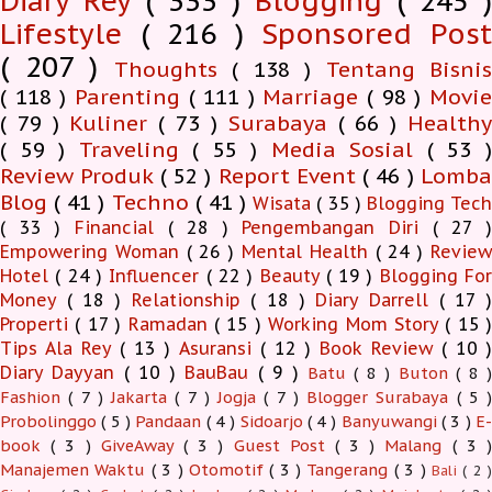
Diary Rey
( 333 )
Blogging
( 245 )
Lifestyle
( 216 )
Sponsored Pos
( 207 )
Thoughts
( 138 )
Tentang Bisnis
( 118 )
Parenting
( 111 )
Marriage
( 98 )
Movi
( 79 )
Kuliner
( 73 )
Surabaya
( 66 )
Health
( 59 )
Traveling
( 55 )
Media Sosial
( 53 
Review Produk
( 52 )
Report Event
( 46 )
Lomb
Blog
( 41 )
Techno
( 41 )
Wisata
( 35 )
Blogging Tec
( 33 )
Financial
( 28 )
Pengembangan Diri
( 27 
Empowering Woman
( 26 )
Mental Health
( 24 )
Revie
Hotel
( 24 )
Influencer
( 22 )
Beauty
( 19 )
Blogging Fo
Money
( 18 )
Relationship
( 18 )
Diary Darrell
( 17 
Properti
( 17 )
Ramadan
( 15 )
Working Mom Story
( 15 
Tips Ala Rey
( 13 )
Asuransi
( 12 )
Book Review
( 10 )
Diary Dayyan
( 10 )
BauBau
( 9 )
Batu
( 8 )
Buton
( 8 )
Fashion
( 7 )
Jakarta
( 7 )
Jogja
( 7 )
Blogger Surabaya
( 5 )
Probolinggo
( 5 )
Pandaan
( 4 )
Sidoarjo
( 4 )
Banyuwangi
( 3 )
E-
book
( 3 )
GiveAway
( 3 )
Guest Post
( 3 )
Malang
( 3 )
Manajemen Waktu
( 3 )
Otomotif
( 3 )
Tangerang
( 3 )
Bali
( 2 )