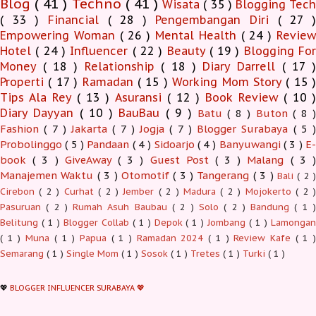
Blog
( 41 )
Techno
( 41 )
Wisata
( 35 )
Blogging Tec
( 33 )
Financial
( 28 )
Pengembangan Diri
( 27 
Empowering Woman
( 26 )
Mental Health
( 24 )
Revie
Hotel
( 24 )
Influencer
( 22 )
Beauty
( 19 )
Blogging Fo
Money
( 18 )
Relationship
( 18 )
Diary Darrell
( 17 
Properti
( 17 )
Ramadan
( 15 )
Working Mom Story
( 15 
Tips Ala Rey
( 13 )
Asuransi
( 12 )
Book Review
( 10 )
Diary Dayyan
( 10 )
BauBau
( 9 )
Batu
( 8 )
Buton
( 8 )
Fashion
( 7 )
Jakarta
( 7 )
Jogja
( 7 )
Blogger Surabaya
( 5 )
Probolinggo
( 5 )
Pandaan
( 4 )
Sidoarjo
( 4 )
Banyuwangi
( 3 )
E-
book
( 3 )
GiveAway
( 3 )
Guest Post
( 3 )
Malang
( 3 )
Manajemen Waktu
( 3 )
Otomotif
( 3 )
Tangerang
( 3 )
Bali
( 2 )
Cirebon
( 2 )
Curhat
( 2 )
Jember
( 2 )
Madura
( 2 )
Mojokerto
( 2 
Pasuruan
( 2 )
Rumah Asuh Baubau
( 2 )
Solo
( 2 )
Bandung
( 1 
Belitung
( 1 )
Blogger Collab
( 1 )
Depok
( 1 )
Jombang
( 1 )
Lamonga
( 1 )
Muna
( 1 )
Papua
( 1 )
Ramadan 2024
( 1 )
Review Kafe
( 1 
Semarang
( 1 )
Single Mom
( 1 )
Sosok
( 1 )
Tretes
( 1 )
Turki
( 1 )
💖
BLOGGER INFLUENCER SURABAYA 💖