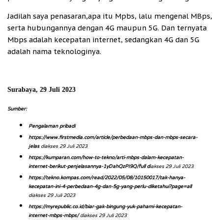
Jadilah saya penasaran,apa itu Mpbs, lalu mengenal MBps,
serta hubungannya dengan 4G maupun 5G. Dan ternyata
Mbps adalah kecepatan internet, sedangkan 4G dan 5G
adalah nama teknologinya.
Surabaya, 29 Juli 2023
Sumber:
Pengalaman pribadi
https://www.firstmedia.com/article/perbedaan-mbps-dan-mbps-secara-
jelas
diakses 29 Juli 2023
https://kumparan.com/how-to-tekno/arti-mbps-dalam-kecepatan-
internet-berikut-penjelasannya-1yDahQzPI9Q/full d
iakses 29 Juli 2023
https://tekno.kompas.com/read/2022/05/08/10150017/tak-hanya-
kecepatan-ini-4-perbedaan-4g-dan-5g-yang-perlu-diketahui?page=all
diakses 29 Juli 2023
https://myrepublic.co.id/biar-gak-bingung-yuk-pahami-kecepatan-
internet-mbps-mbps/
diakses 29 Juli 2023