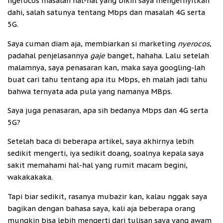
ngerocos masalah hal-hal yang bikin saya mengernyitkan
dahi, salah satunya tentang Mbps dan masalah 4G serta
5G.
Saya cuman diam aja, membiarkan si marketing
nyerocos
,
padahal penjelasannya
gaje
banget, hahaha. Lalu setelah
malamnya, saya penasaran kan, maka saya googling-lah
buat cari tahu tentang apa itu Mbps, eh malah jadi tahu
bahwa ternyata ada pula yang namanya MBps.
Saya juga penasaran, apa sih bedanya Mbps dan 4G serta
5G?
Setelah baca di beberapa artikel, saya akhirnya lebih
sedikit mengerti, iya sedikit doang, soalnya kepala saya
sakit memahami hal-hal yang rumit macam begini,
wakakakaka.
Tapi biar sedikit, rasanya mubazir kan, kalau nggak saya
bagikan dengan bahasa saya, kali aja beberapa orang
mungkin bisa lebih mengerti dari tulisan saya yang awam