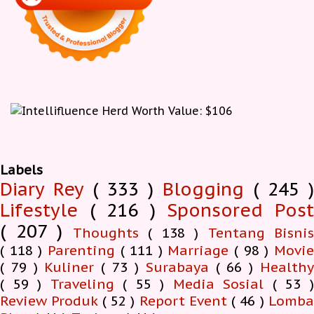
Labels
Diary Rey
( 333 )
Blogging
( 245 )
Lifestyle
( 216 )
Sponsored Pos
( 207 )
Thoughts
( 138 )
Tentang Bisnis
( 118 )
Parenting
( 111 )
Marriage
( 98 )
Movi
( 79 )
Kuliner
( 73 )
Surabaya
( 66 )
Health
( 59 )
Traveling
( 55 )
Media Sosial
( 53 
Review Produk
( 52 )
Report Event
( 46 )
Lomb