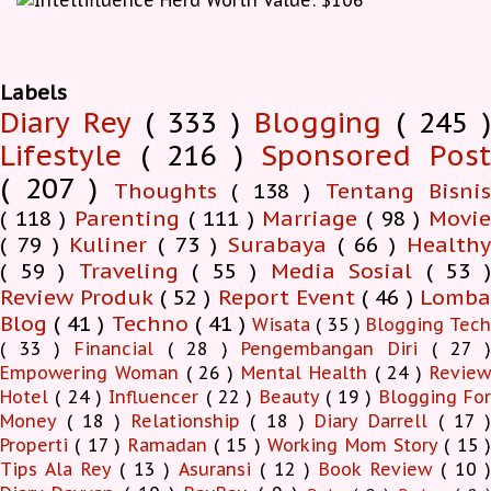
Labels
Diary Rey
( 333 )
Blogging
( 245 )
Lifestyle
( 216 )
Sponsored Pos
( 207 )
Thoughts
( 138 )
Tentang Bisnis
( 118 )
Parenting
( 111 )
Marriage
( 98 )
Movi
( 79 )
Kuliner
( 73 )
Surabaya
( 66 )
Health
( 59 )
Traveling
( 55 )
Media Sosial
( 53 
Review Produk
( 52 )
Report Event
( 46 )
Lomb
Blog
( 41 )
Techno
( 41 )
Wisata
( 35 )
Blogging Tec
( 33 )
Financial
( 28 )
Pengembangan Diri
( 27 
Empowering Woman
( 26 )
Mental Health
( 24 )
Revie
Hotel
( 24 )
Influencer
( 22 )
Beauty
( 19 )
Blogging Fo
Money
( 18 )
Relationship
( 18 )
Diary Darrell
( 17 
Properti
( 17 )
Ramadan
( 15 )
Working Mom Story
( 15 
Tips Ala Rey
( 13 )
Asuransi
( 12 )
Book Review
( 10 )