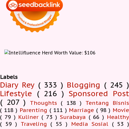
Labels
Diary Rey
( 333 )
Blogging
( 245 )
Lifestyle
( 216 )
Sponsored Pos
( 207 )
Thoughts
( 138 )
Tentang Bisnis
( 118 )
Parenting
( 111 )
Marriage
( 98 )
Movi
( 79 )
Kuliner
( 73 )
Surabaya
( 66 )
Health
( 59 )
Traveling
( 55 )
Media Sosial
( 53 