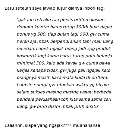
Lalu setelah saya jawab jujur dianya inbox lagi.
"
gak lah teh aku tau persis oriflem kasian
donlain ku ntar harus tutup 500rb buat dapat
bonus yg 300. tiap bulan lagi 500. gw cuma
heran aja mbak berpendidikan tapi mau uang
recehan. capek ngajak orang jadi spg produk
kosmetik lagi karna harus tutup poin belanja
minimal 500. kalo ada kayak gw cuma bawa
kerjas kenapa tidak. gw juga gak ngajak kalo
orangnya masih kaca mata kuda di oriflem.
habisin energi gw. ntar kan waktu yg bicara.
salam sukses masing masing walau berbeda
bendera perusahaan toh kita sama sama cari
uang. gw pilih disini mbak pilih disitu
"
Laaahhh, siapa yang ngajak???? muahahahaa