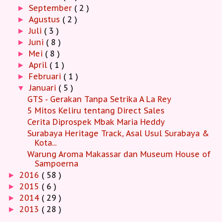
September
( 2 )
►
Agustus
( 2 )
►
Juli
( 3 )
►
Juni
( 8 )
►
Mei
( 8 )
►
April
( 1 )
►
Februari
( 1 )
►
Januari
( 5 )
▼
GTS - Gerakan Tanpa Setrika A La Rey
5 Mitos Keliru tentang Direct Sales
Cerita Diprospek Mbak Maria Heddy
Surabaya Heritage Track, Asal Usul Surabaya &
Kota...
Warung Aroma Makassar dan Museum House of
Sampoerna
2016
( 58 )
►
2015
( 6 )
►
2014
( 29 )
►
2013
( 28 )
►