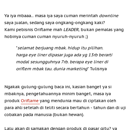
Ya iya mbaaa... masa iya saya cuman merintah
downline
saya jualan, sedang saya ongkang-ongkang kaki?
Kami pebisnis Oriflame mah
LEADER
, bukan pemalas yang
hobinya cuman cuman nyuruh-nyuruh ;)
"
selamat berjuang mbak. hidup itu pilihan.
harga eye liner dipasar juga ada yg 13rb berarti
modal sesungguhnya 7rb. berapa eye liner di
oriflem mbak tau. dunia marketing
" Tulisnya
Ngakak gulung-gulung baca ini, kasian banget ya si
mbaknya, pengetahuannya minim banget, masa iya
produk
Oriflame
yang mendunia mau di ciptakan oleh
para ahli setelah di teliti secara bertahun - tahun dan di uji
cobakan pada manusia (bukan hewan).
Lalu akan di samakan dengan produk di pasar gitu? ya