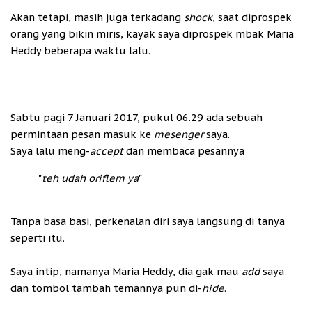
Akan tetapi, masih juga terkadang
shock
, saat diprospek
orang yang bikin miris, kayak saya diprospek mbak Maria
Heddy beberapa waktu lalu.
Sabtu pagi 7 Januari 2017, pukul 06.29 ada sebuah
permintaan pesan masuk ke
mesenger
saya.
Saya lalu meng-
accept
dan membaca pesannya
"
t
eh udah oriflem ya
"
Tanpa basa basi, perkenalan diri saya langsung di tanya
seperti itu.
Saya intip, namanya Maria Heddy, dia gak mau
add
saya
dan tombol tambah temannya pun di-
hide
.