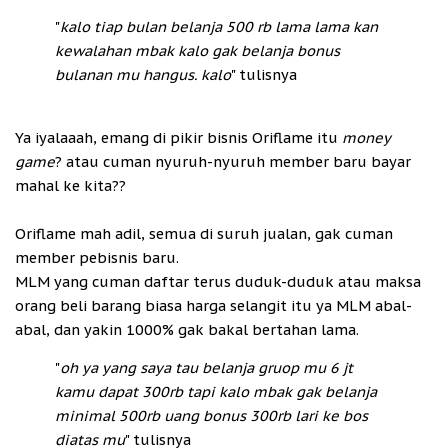
"
kalo tiap bulan belanja 500 rb lama lama kan
kewalahan mbak kalo gak belanja bonus
bulanan mu hangus. kalo
" tulisnya
Ya iyalaaah, emang di pikir bisnis Oriflame itu
money
game
? atau cuman nyuruh-nyuruh member baru bayar
mahal ke kita??
Oriflame mah adil, semua di suruh jualan, gak cuman
member pebisnis baru.
MLM yang cuman daftar terus duduk-duduk atau maksa
orang beli barang biasa harga selangit itu ya MLM abal-
abal, dan yakin 1000% gak bakal bertahan lama.
"
oh ya yang saya tau belanja gruop mu 6 jt
kamu dapat 300rb tapi kalo mbak gak belanja
minimal 500rb uang bonus 300rb lari ke bos
diatas mu
" tulisnya