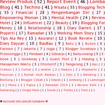
Review Produk
( 52 )
Report Event
( 46 )
Lomb
Blog
( 41 )
Techno
( 41 )
Wisata
( 35 )
Blogging Tec
( 33 )
Financial
( 28 )
Pengembangan Diri
( 27 
Empowering Woman
( 26 )
Mental Health
( 24 )
Revie
Hotel
( 24 )
Influencer
( 22 )
Beauty
( 19 )
Blogging Fo
Money
( 18 )
Relationship
( 18 )
Diary Darrell
( 17 
Properti
( 17 )
Ramadan
( 15 )
Working Mom Story
( 15 
Tips Ala Rey
( 13 )
Asuransi
( 12 )
Book Review
( 10 )
Diary Dayyan
( 10 )
BauBau
( 9 )
Batu
( 8 )
Buton
( 8 )
Fashion
( 7 )
Jakarta
( 7 )
Jogja
( 7 )
Blogger Surabaya
( 5 )
Probolinggo
( 5 )
Pandaan
( 4 )
Sidoarjo
( 4 )
Banyuwangi
( 3 )
E-
book
( 3 )
GiveAway
( 3 )
Guest Post
( 3 )
Malang
( 3 )
Manajemen Waktu
( 3 )
Otomotif
( 3 )
Tangerang
( 3 )
Bali
( 2 )
Cirebon
( 2 )
Curhat
( 2 )
Jember
( 2 )
Madura
( 2 )
Mojokerto
( 2 
Pasuruan
( 2 )
Rumah Asuh Baubau
( 2 )
Solo
( 2 )
Bandung
( 1 
Belitung
( 1 )
Blogger Collab
( 1 )
Depok
( 1 )
Jombang
( 1 )
Lamonga
( 1 )
Muna
( 1 )
Papua
( 1 )
Ramadan 2024
( 1 )
Review Kafe
( 1 
Semarang
( 1 )
Single Mom
( 1 )
Sosok
( 1 )
Tretes
( 1 )
Turki
( 1 )
💖
BLOGGER INFLUENCER SURABAYA 💖