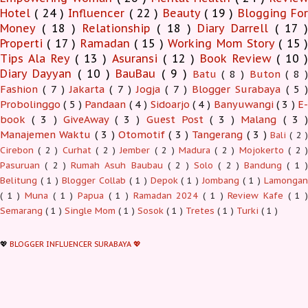
Hotel
( 24 )
Influencer
( 22 )
Beauty
( 19 )
Blogging Fo
Money
( 18 )
Relationship
( 18 )
Diary Darrell
( 17 
Properti
( 17 )
Ramadan
( 15 )
Working Mom Story
( 15 
Tips Ala Rey
( 13 )
Asuransi
( 12 )
Book Review
( 10 )
Diary Dayyan
( 10 )
BauBau
( 9 )
Batu
( 8 )
Buton
( 8 )
Fashion
( 7 )
Jakarta
( 7 )
Jogja
( 7 )
Blogger Surabaya
( 5 )
Probolinggo
( 5 )
Pandaan
( 4 )
Sidoarjo
( 4 )
Banyuwangi
( 3 )
E-
book
( 3 )
GiveAway
( 3 )
Guest Post
( 3 )
Malang
( 3 )
Manajemen Waktu
( 3 )
Otomotif
( 3 )
Tangerang
( 3 )
Bali
( 2 )
Cirebon
( 2 )
Curhat
( 2 )
Jember
( 2 )
Madura
( 2 )
Mojokerto
( 2 
Pasuruan
( 2 )
Rumah Asuh Baubau
( 2 )
Solo
( 2 )
Bandung
( 1 
Belitung
( 1 )
Blogger Collab
( 1 )
Depok
( 1 )
Jombang
( 1 )
Lamonga
( 1 )
Muna
( 1 )
Papua
( 1 )
Ramadan 2024
( 1 )
Review Kafe
( 1 
Semarang
( 1 )
Single Mom
( 1 )
Sosok
( 1 )
Tretes
( 1 )
Turki
( 1 )
💖
BLOGGER INFLUENCER SURABAYA 💖