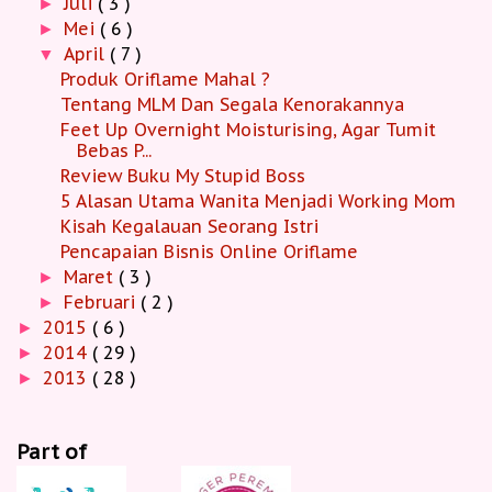
Juli
( 3 )
►
Mei
( 6 )
►
April
( 7 )
▼
Produk Oriflame Mahal ?
Tentang MLM Dan Segala Kenorakannya
Feet Up Overnight Moisturising, Agar Tumit
Bebas P...
Review Buku My Stupid Boss
5 Alasan Utama Wanita Menjadi Working Mom
Kisah Kegalauan Seorang Istri
Pencapaian Bisnis Online Oriflame
Maret
( 3 )
►
Februari
( 2 )
►
2015
( 6 )
►
2014
( 29 )
►
2013
( 28 )
►
Part of