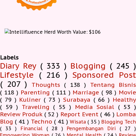
Labels
Diary Rey
( 333 )
Blogging
( 245 )
Lifestyle
( 216 )
Sponsored Pos
( 207 )
Thoughts
( 138 )
Tentang Bisnis
( 118 )
Parenting
( 111 )
Marriage
( 98 )
Movi
( 79 )
Kuliner
( 73 )
Surabaya
( 66 )
Health
( 59 )
Traveling
( 55 )
Media Sosial
( 53 
Review Produk
( 52 )
Report Event
( 46 )
Lomb
Blog
( 41 )
Techno
( 41 )
Wisata
( 35 )
Blogging Tec
( 33 )
Financial
( 28 )
Pengembangan Diri
( 27 
Empowering Woman
( 26 )
Mental Health
( 24 )
Revie