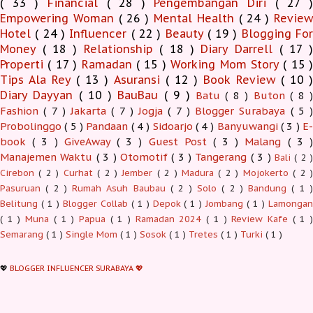
( 33 )
Financial
( 28 )
Pengembangan Diri
( 27 
Empowering Woman
( 26 )
Mental Health
( 24 )
Revie
Hotel
( 24 )
Influencer
( 22 )
Beauty
( 19 )
Blogging Fo
Money
( 18 )
Relationship
( 18 )
Diary Darrell
( 17 
Properti
( 17 )
Ramadan
( 15 )
Working Mom Story
( 15 
Tips Ala Rey
( 13 )
Asuransi
( 12 )
Book Review
( 10 )
Diary Dayyan
( 10 )
BauBau
( 9 )
Batu
( 8 )
Buton
( 8 )
Fashion
( 7 )
Jakarta
( 7 )
Jogja
( 7 )
Blogger Surabaya
( 5 )
Probolinggo
( 5 )
Pandaan
( 4 )
Sidoarjo
( 4 )
Banyuwangi
( 3 )
E-
book
( 3 )
GiveAway
( 3 )
Guest Post
( 3 )
Malang
( 3 )
Manajemen Waktu
( 3 )
Otomotif
( 3 )
Tangerang
( 3 )
Bali
( 2 )
Cirebon
( 2 )
Curhat
( 2 )
Jember
( 2 )
Madura
( 2 )
Mojokerto
( 2 
Pasuruan
( 2 )
Rumah Asuh Baubau
( 2 )
Solo
( 2 )
Bandung
( 1 
Belitung
( 1 )
Blogger Collab
( 1 )
Depok
( 1 )
Jombang
( 1 )
Lamonga
( 1 )
Muna
( 1 )
Papua
( 1 )
Ramadan 2024
( 1 )
Review Kafe
( 1 
Semarang
( 1 )
Single Mom
( 1 )
Sosok
( 1 )
Tretes
( 1 )
Turki
( 1 )
💖
BLOGGER INFLUENCER SURABAYA 💖