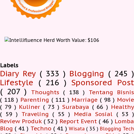
Labels
Diary Rey
( 333 )
Blogging
( 245 )
Lifestyle
( 216 )
Sponsored Pos
( 207 )
Thoughts
( 138 )
Tentang Bisnis
( 118 )
Parenting
( 111 )
Marriage
( 98 )
Movi
( 79 )
Kuliner
( 73 )
Surabaya
( 66 )
Health
( 59 )
Traveling
( 55 )
Media Sosial
( 53 
Review Produk
( 52 )
Report Event
( 46 )
Lomb
Blog
( 41 )
Techno
( 41 )
Wisata
( 35 )
Blogging Tec