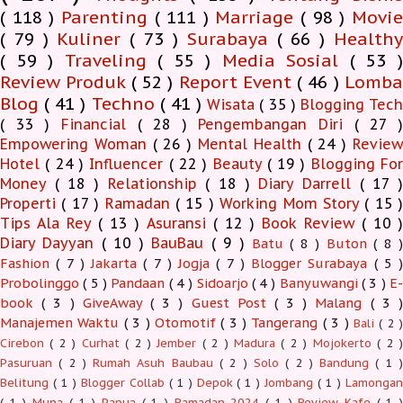
( 118 )
Parenting
( 111 )
Marriage
( 98 )
Movi
( 79 )
Kuliner
( 73 )
Surabaya
( 66 )
Health
( 59 )
Traveling
( 55 )
Media Sosial
( 53 
Review Produk
( 52 )
Report Event
( 46 )
Lomb
Blog
( 41 )
Techno
( 41 )
Wisata
( 35 )
Blogging Tec
( 33 )
Financial
( 28 )
Pengembangan Diri
( 27 
Empowering Woman
( 26 )
Mental Health
( 24 )
Revie
Hotel
( 24 )
Influencer
( 22 )
Beauty
( 19 )
Blogging Fo
Money
( 18 )
Relationship
( 18 )
Diary Darrell
( 17 
Properti
( 17 )
Ramadan
( 15 )
Working Mom Story
( 15 
Tips Ala Rey
( 13 )
Asuransi
( 12 )
Book Review
( 10 )
Diary Dayyan
( 10 )
BauBau
( 9 )
Batu
( 8 )
Buton
( 8 )
Fashion
( 7 )
Jakarta
( 7 )
Jogja
( 7 )
Blogger Surabaya
( 5 )
Probolinggo
( 5 )
Pandaan
( 4 )
Sidoarjo
( 4 )
Banyuwangi
( 3 )
E-
book
( 3 )
GiveAway
( 3 )
Guest Post
( 3 )
Malang
( 3 )
Manajemen Waktu
( 3 )
Otomotif
( 3 )
Tangerang
( 3 )
Bali
( 2 )
Cirebon
( 2 )
Curhat
( 2 )
Jember
( 2 )
Madura
( 2 )
Mojokerto
( 2 
Pasuruan
( 2 )
Rumah Asuh Baubau
( 2 )
Solo
( 2 )
Bandung
( 1 
Belitung
( 1 )
Blogger Collab
( 1 )
Depok
( 1 )
Jombang
( 1 )
Lamonga
( 1 )
Muna
( 1 )
Papua
( 1 )
Ramadan 2024
( 1 )
Review Kafe
( 1 