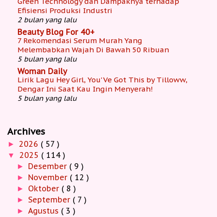
Green Technology dan Dampaknya terhadap
Efisiensi Produksi Industri
2 bulan yang lalu
Beauty Blog For 40+
7 Rekomendasi Serum Murah Yang
Melembabkan Wajah Di Bawah 50 Ribuan
5 bulan yang lalu
Woman Daily
Lirik Lagu Hey Girl, You'Ve Got This by Tilloww,
Dengar Ini Saat Kau Ingin Menyerah!
5 bulan yang lalu
Archives
2026
( 57 )
►
2025
( 114 )
▼
Desember
( 9 )
►
November
( 12 )
►
Oktober
( 8 )
►
September
( 7 )
►
Agustus
( 3 )
►