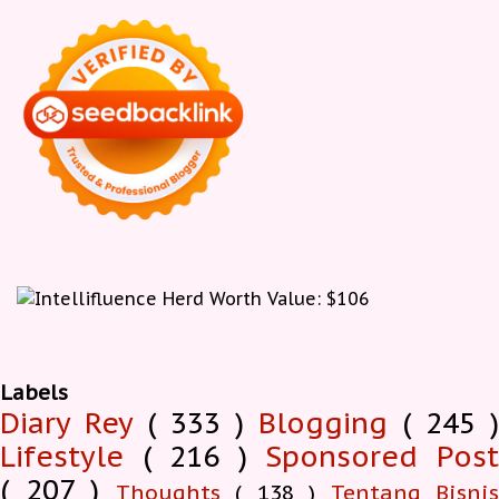
Labels
Diary Rey
( 333 )
Blogging
( 245 )
Lifestyle
( 216 )
Sponsored Pos
( 207 )
Thoughts
( 138 )
Tentang Bisnis