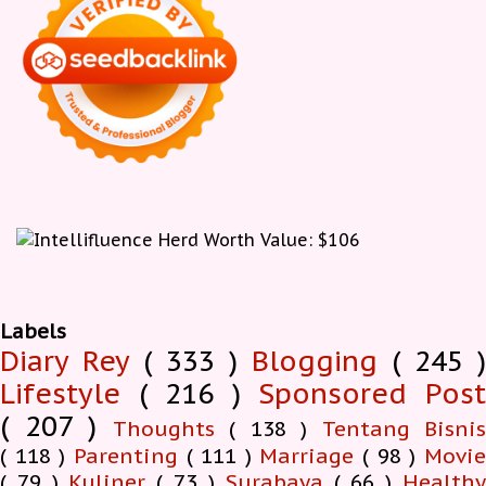
Labels
Diary Rey
( 333 )
Blogging
( 245 )
Lifestyle
( 216 )
Sponsored Pos
( 207 )
Thoughts
( 138 )
Tentang Bisnis
( 118 )
Parenting
( 111 )
Marriage
( 98 )
Movi
( 79 )
Kuliner
( 73 )
Surabaya
( 66 )
Health