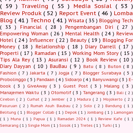
( 59 )
Traveling
( 55 )
Media Sosial
( 53 
Review Produk
( 52 )
Report Event
( 46 )
Lomb
Blog
( 41 )
Techno
( 41 )
Wisata
( 35 )
Blogging Tec
( 33 )
Financial
( 28 )
Pengembangan Diri
( 27 
Empowering Woman
( 26 )
Mental Health
( 24 )
Revie
Hotel
( 24 )
Influencer
( 22 )
Beauty
( 19 )
Blogging Fo
Money
( 18 )
Relationship
( 18 )
Diary Darrell
( 17 
Properti
( 17 )
Ramadan
( 15 )
Working Mom Story
( 15 
Tips Ala Rey
( 13 )
Asuransi
( 12 )
Book Review
( 10 )
Diary Dayyan
( 10 )
BauBau
( 9 )
Batu
( 8 )
Buton
( 8 )
Fashion
( 7 )
Jakarta
( 7 )
Jogja
( 7 )
Blogger Surabaya
( 5 )
Probolinggo
( 5 )
Pandaan
( 4 )
Sidoarjo
( 4 )
Banyuwangi
( 3 )
E-
book
( 3 )
GiveAway
( 3 )
Guest Post
( 3 )
Malang
( 3 )
Manajemen Waktu
( 3 )
Otomotif
( 3 )
Tangerang
( 3 )
Bali
( 2 )
Cirebon
( 2 )
Curhat
( 2 )
Jember
( 2 )
Madura
( 2 )
Mojokerto
( 2 
Pasuruan
( 2 )
Rumah Asuh Baubau
( 2 )
Solo
( 2 )
Bandung
( 1 
Belitung
( 1 )
Blogger Collab
( 1 )
Depok
( 1 )
Jombang
( 1 )
Lamonga
( 1 )
Muna
( 1 )
Papua
( 1 )
Ramadan 2024
( 1 )
Review Kafe
( 1 
Semarang
( 1 )
Single Mom
( 1 )
Sosok
( 1 )
Tretes
( 1 )
Turki
( 1 )