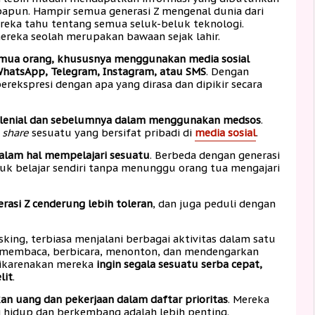
apun. Hampir semua generasi Z mengenal dunia dari
ereka tahu tentang semua seluk-beluk teknologi.
reka seolah merupakan bawaan sejak lahir.
mua orang, khususnya menggunakan media sosial
 WhatsApp, Telegram, Instagram, atau SMS
. Dengan
berekspresi dengan apa yang dirasa dan dipikir secara
 milenial dan sebelumnya dalam menggunakan medsos
.
m
share
sesuatu yang bersifat pribadi di
media sosial
.
 dalam hal mempelajari sesuatu
. Berbeda dengan generasi
k belajar sendiri tanpa menunggu orang tua mengajari
asi Z cenderung lebih toleran
, dan juga peduli dengan
asking, terbiasa menjalani berbagai aktivitas dalam satu
 membaca, berbicara, menonton, dan mendengarkan
 dikarenakan mereka
ingin segala sesuatu serba cepat,
lit
.
 uang dan pekerjaan dalam daftar prioritas
. Mereka
 hidup dan berkembang adalah lebih penting.