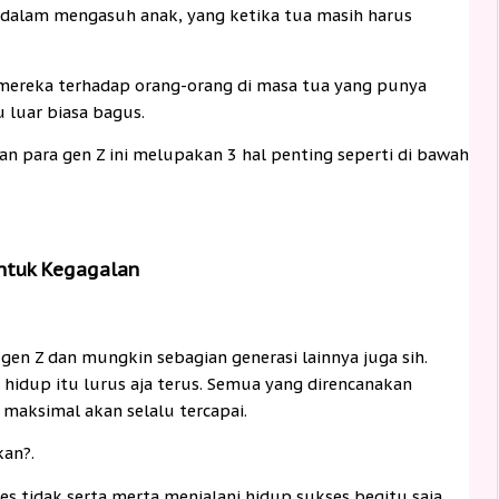
 dalam mengasuh anak, yang ketika tua masih harus
 mereka terhadap orang-orang di masa tua yang punya
 luar biasa bagus.
gan para gen Z ini melupakan 3 hal penting seperti di bawah
untuk Kegagalan
en Z dan mungkin sebagian generasi lainnya juga sih.
idup itu lurus aja terus. Semua yang direncanakan
aksimal akan selalu tercapai.
kan?.
s tidak serta merta menjalani hidup sukses begitu saja.