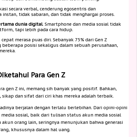
si secara verbal, cenderung egosentris dan
a instan, tidak sabaran, dan tidak menghargai proses.
ertama dunia digital
. Smartphone dan media sosial tidak
tform, tapi lebih pada cara hidup.
 cepat merasa puas diri. Sebanyak 75% dari Gen Z
beberapa posisi sekaligus dalam sebuah perusahaan,
mereka.
Diketahui Para Gen Z
 para gen Z ini, memang sih banyak yang positif. Bahkan,
ikap dan sifat dari ciri khas mereka adalah terbaik.
dinya berjalan dengan terlalu berlebihan. Dari opini-opini
i media sosial, baik dari tulisan status akun media sosial
n akun orang lain, seringnya menunjukan bahwa generasi
urang, khususnya dalam hal uang.