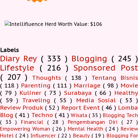
Labels
Diary Rey
( 333 )
Blogging
( 245 )
Lifestyle
( 216 )
Sponsored Pos
( 207 )
Thoughts
( 138 )
Tentang Bisnis
( 118 )
Parenting
( 111 )
Marriage
( 98 )
Movi
( 79 )
Kuliner
( 73 )
Surabaya
( 66 )
Health
( 59 )
Traveling
( 55 )
Media Sosial
( 53 
Review Produk
( 52 )
Report Event
( 46 )
Lomb
Blog
( 41 )
Techno
( 41 )
Wisata
( 35 )
Blogging Tec
( 33 )
Financial
( 28 )
Pengembangan Diri
( 27 
Empowering Woman
( 26 )
Mental Health
( 24 )
Revie
Hotel
( 24 )
Influencer
( 22 )
Beauty
( 19 )
Blogging Fo