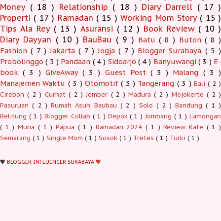
Money
( 18 )
Relationship
( 18 )
Diary Darrell
( 17 
Properti
( 17 )
Ramadan
( 15 )
Working Mom Story
( 15 
Tips Ala Rey
( 13 )
Asuransi
( 12 )
Book Review
( 10 )
Diary Dayyan
( 10 )
BauBau
( 9 )
Batu
( 8 )
Buton
( 8 )
Fashion
( 7 )
Jakarta
( 7 )
Jogja
( 7 )
Blogger Surabaya
( 5 )
Probolinggo
( 5 )
Pandaan
( 4 )
Sidoarjo
( 4 )
Banyuwangi
( 3 )
E-
book
( 3 )
GiveAway
( 3 )
Guest Post
( 3 )
Malang
( 3 )
Manajemen Waktu
( 3 )
Otomotif
( 3 )
Tangerang
( 3 )
Bali
( 2 )
Cirebon
( 2 )
Curhat
( 2 )
Jember
( 2 )
Madura
( 2 )
Mojokerto
( 2 
Pasuruan
( 2 )
Rumah Asuh Baubau
( 2 )
Solo
( 2 )
Bandung
( 1 
Belitung
( 1 )
Blogger Collab
( 1 )
Depok
( 1 )
Jombang
( 1 )
Lamonga
( 1 )
Muna
( 1 )
Papua
( 1 )
Ramadan 2024
( 1 )
Review Kafe
( 1 
Semarang
( 1 )
Single Mom
( 1 )
Sosok
( 1 )
Tretes
( 1 )
Turki
( 1 )
💖
BLOGGER INFLUENCER SURABAYA 💖