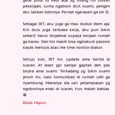
gede pula. Jd kalo ada yg bilang itu bukan
pekerjaan, cuma ngabisin duit suami, pengen
aku lakban bibirnya. Pernah ngerasain ga sih 😣.
Sebagai IRT, aku juga ga mau duduk diem aja.
Krn dulu juga terbiasa kerja, aku pun bikin
sehari2 harus terjadwal supaya kerjaan rumah
ga kacau. Dan hrs masih bisa ngelakuin passion
kayak menulis atau me time nonton drakor.
Setuju kok, IRT hrs update ama berita di
luaran. At least jgn sampe gaptek deh pas
bicara ama suami. Terkadang yg bikin suami
jenuh itu, kalo komunikasi di rumah udh ga
nyambung. Makanya dia cari pelampiasan yg
ngobrolnya enak di luaran, trus malah bablas.
😁
Balas
Hapus